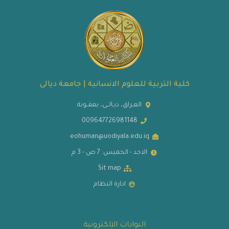
كلية التربية للعلوم الانسانية | جامعة ديالى
العـراق، ديـالــى، بعقــوبة
009647726981148
eohuman@uodiyala.edu.iq
الاحد - الخميس: 7 ص - 3 م
Sit map
ادارة النظام
البوابات الالكترونية