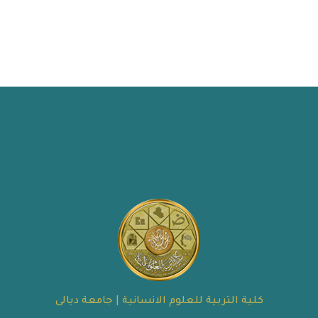
كلية التربية للعلوم الانسانية | جامعة ديالى