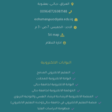
العـراق، ديـالــى، بعقــوبة
009647726981148
eohuman@uodiyala.edu.iq
الاحد - الخميس: 7 ص - 3 م
Sit map
ادارة النظام
البوابات الالكترونية
التعليم الالكتروني المدمج
البوابة الالكترونية للمجلات
البوابة الالكترونية لجامعة ديالى
الحوكمة الالكترونية لجامعة ديالى
المنصة الالكترونية الارشادية لارشاد النفسي والتوجيه التربوي
منصة التعليم الالكتروني في جامعة ديالى(وحدة التعليم الالكتروني)
منظومة الدراسات العليا