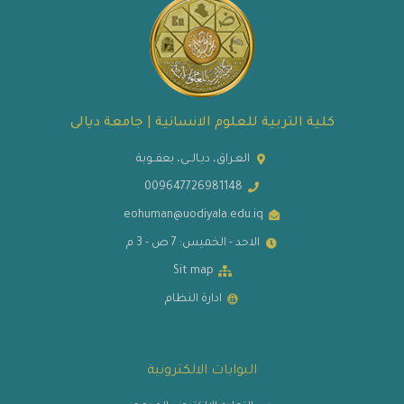
كلية التربية للعلوم الانسانية | جامعة ديالى
العـراق، ديـالــى، بعقــوبة
009647726981148
eohuman@uodiyala.edu.iq
الاحد - الخميس: 7 ص - 3 م
Sit map
ادارة النظام
البوابات الالكترونية