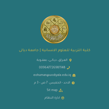
كلية التربية للعلوم الانسانية | جامعة ديالى
العـراق، ديـالــى، بعقــوبة
009647726981148
eohuman@uodiyala.edu.iq
الاحد - الخميس: 7 ص - 3 م
Sit map
ادارة النظام