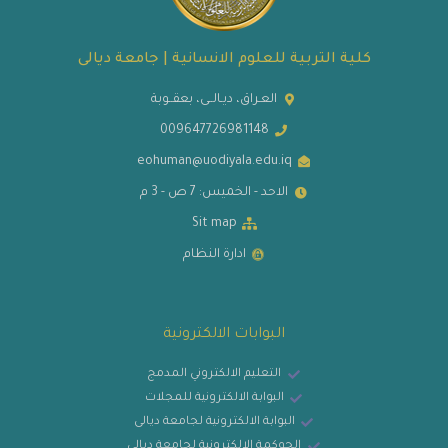
كلية التربية للعلوم الانسانية | جامعة ديالى
العـراق، ديـالــى، بعقــوبة
009647726981148
eohuman@uodiyala.edu.iq
الاحد - الخميس: 7 ص - 3 م
Sit map
ادارة النظام
البوابات الالكترونية
التعليم الالكتروني المدمج
البوابة الالكترونية للمجلات
البوابة الالكترونية لجامعة ديالى
الحوكمة الالكترونية لجامعة ديالى