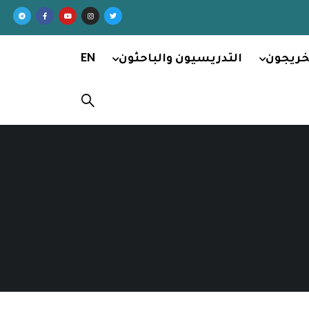
خريجون
التدريسيون والباحثون
EN