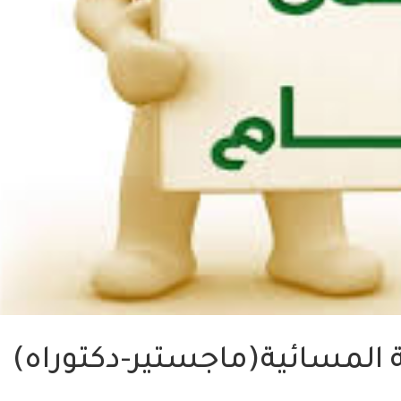
 المسائية(ماجستير-دكتوراه)