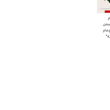
م
ضمن
إمام
ة”