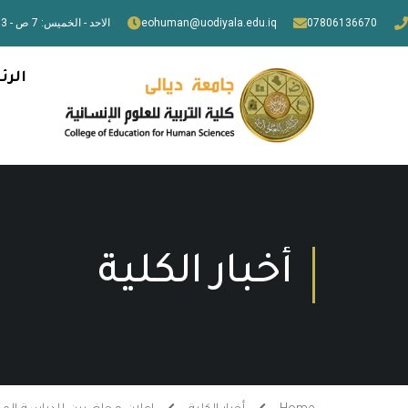
07806136670
eohuman@uodiyala.edu.iq
الاحد - الخميس: 7 ص - 3 م
الرئ
أخبار الكلية