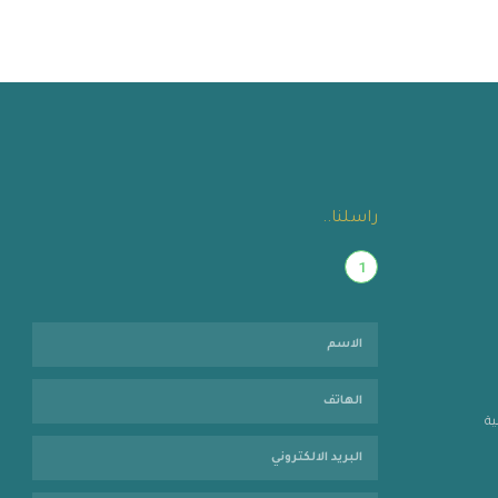
راسلنا..
1
ية