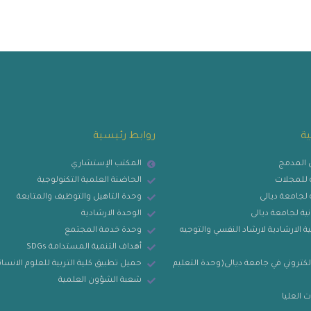
ية
روابط رئيسية
ي المدمج
المكتب الإستشاري
ية للمجلات
الحاضنة العلمية التكنولوجية
ة لجامعة ديالى
وحدة التاهيل والتوظيف والمتابعة
نية لجامعة ديالى
الوحدة الارشادية
ة الارشادية لارشاد النفسي والتوجيه
وحدة خدمة المجتمع
أهداف التنمية المستدامة SDGs
لكتروني في جامعة ديالى(وحدة التعليم
حميل تطبيق كلية التربية للعلوم الانسان
شعبة الشؤون العلمية
 العليا