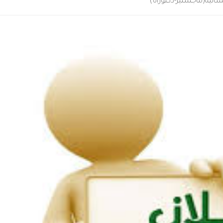
ائية(ماجستير-دكتوراه)