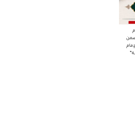
م
ضمن
إمام
ة”