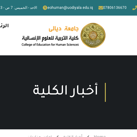
07806136670
eohuman@uodiyala.edu.iq
الاحد - الخميس: 7 ص - 3 م
الرئ
أخبار الكلية