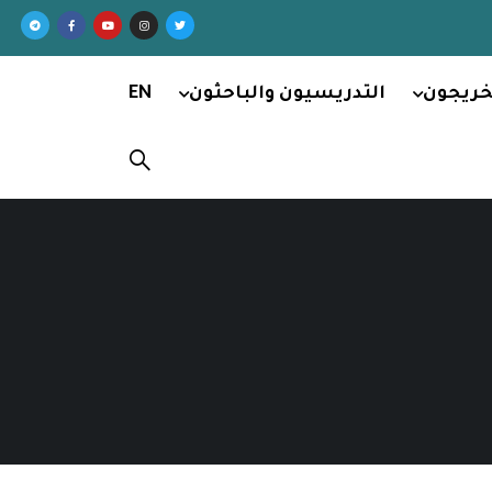
خريجون
التدريسيون والباحثون
EN