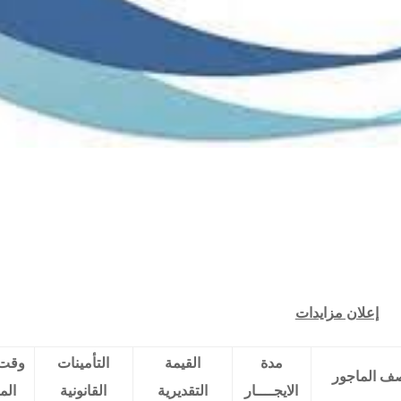
إعلان مزايدات
مدة
القيمة
التأمينات
وقت 
ف الماجور
الايجــــار
التقديرية
القانونية
الم