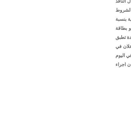
لعلنية وفق قانون بيع وايجار اموال الدولة رقم (21) لسنة 2013 المعدل النافذ
 الشروط
ونية بنسبة
و بطاقة
دة تطبق
تالي لنشر الإعلان في
عدها في اليوم
ً إن مكان اجراء