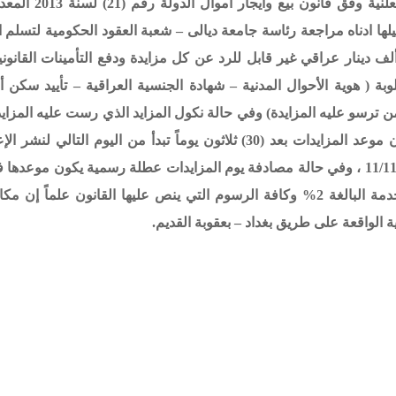
جامعة ديالى – كلية التربية للعلوم الانسانية بالمزايدة ا
ها ادناه مراجعة رئاسة جامعة ديالى – شعبة العقود الحكومية لتسلم
ــدره (150.000) مائة وخمسون ألف دينار عراقي غير قابل للرد عن كل مزايدة ودفع التأمينات القان
بة ( هوية الأحوال المدنية – شهادة الجنسية العراقية – تأييد سكن أ
 ترسو عليه المزايدة) وفي حالة نكول المزايد الذي رست عليه المزاي
بحقه المادة الثالثة والعشرون من القانون اعلاه علما إن موعد المزايدات بعد (30) ثلاثون يوماً تبدأ من اليوم ال
الصحيفة الرسمية أي في يوم ( الاثنين ) الموافق 11/11/2019 ، وفي حالة مصادفة يوم المزايدات عطلة رسمية يكون مو
الذي يليه . وعلى من ترسو عليه المزايدة دفع أجور الخدمة البالغة 2% وكافة الرسوم التي ينص عليها القانون علما
 الواقعة على طريق بغداد – بعقوبة القديم.