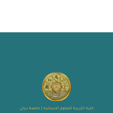
كلية التربية للعلوم الانسانية | جامعة ديالى