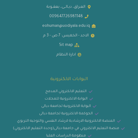
العـراق، ديـالــى، بعقــوبة
009647726981148
eohuman@uodiyala.edu.iq
الاحد - الخميس: 7 ص - 3 م
Sit map
ادارة النظام
البوابات الالكترونية
التعليم الالكتروني المدمج
البوابة الالكترونية للمجلات
البوابة الالكترونية لجامعة ديالى
الحوكمة الالكترونية لجامعة ديالى
المنصة الالكترونية الارشادية لارشاد النفسي والتوجيه التربوي
منصة التعليم الالكتروني في جامعة ديالى(وحدة التعليم الالكتروني)
منظومة الدراسات العليا