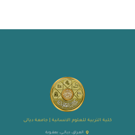
كلية التربية للعلوم الانسانية | جامعة ديالى
العـراق، ديـالــى، بعقــوبة