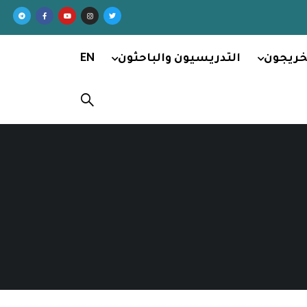
خريجون
التدريسيون والباحثون
EN