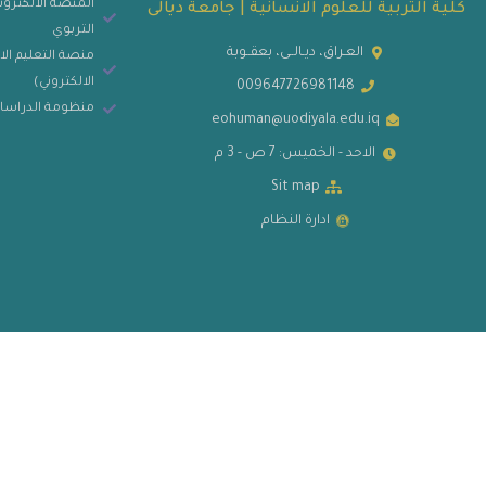
المنصة الالكتروني
كلية التربية للعلوم الانسانية | جامعة ديالى
التربوي
العـراق، ديـالــى، بعقــوبة
منصة التعليم الا
الالكتروني)
009647726981148
منظومة الدراسات
eohuman@uodiyala.edu.iq
الاحد - الخميس: 7 ص - 3 م
Sit map
ادارة النظام
 MISBARcom