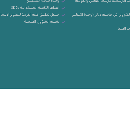
ة الارشادية لارشاد النفسي والتوجيه
وحدة خدمة المجتمع
أهداف التنمية المستدامة SDGs
لكتروني في جامعة ديالى(وحدة التعليم
حميل تطبيق كلية التربية للعلوم الانسان
شعبة الشؤون العلمية
 العليا
 © 2023 coehuman.uodiyala.edu.iq, All Rights Reserved | website by