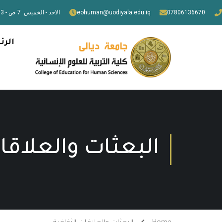
07806136670
eohuman@uodiyala.edu.iq
الاحد - الخميس: 7 ص - 3 م
الرئ
البعثات والعلاقا