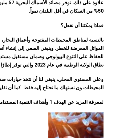
علاوة ع
50% من السكان في أقل البلدان نمواً.
فماذا يمكننا أن نفعل؟
بالنسبة لمناطق المحيطات المفتوحة وأعماق البحار، لا
الموائل المعرضة للخطر. وينبغي السعي إلى إنشاء أ
للحفاظ على التنوع البيولوجي وضمان مستقبل مستدام 
نطاق الولاية الوطنية في عام 2023 والتي توفر إطارًا قانونيًا لجميع الأنشطة في المحيطات والبحار.
وعلى المستوى المحلي، ينبغي لنا أن نتخذ خيارات صد
المحيطات ون نستهلك ما نحتاج إليه فقط. كما أن تقليل 
لمعرفة المزيد عن الهدف 1 وأهداف التنمية المستدامة الأخرى، يرجى زيارة: