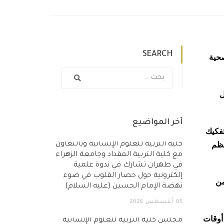
SEARCH
صحية
 وتمثل
آخر المواضيع
تفكيك
عظم
كلية التربية للعلوم الإنسانية وبالتعاون
مع كلية التربية المقداد وجامعة الزهراء
في طهران تشارك في ندوة علمية
إلكترونية حول حصار القلوب في ضوء
عام 2021، وهو رقم من
نهضة الإمام الحسين (عليه السلام)
05
أغسطس
2026
مما كان عليه في أوقات
مجلس كلية التربية للعلوم الإنسانية