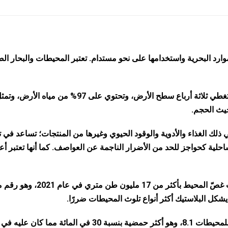
بحار والموارد البحرية واستخدامها على نحو مستدام. تعتبر المحيطات والبحار ال
فالمحيطات جزء لا يتجزأ من حياتنا على الأرض. فهي تغطي ثلاثة أرباع سطح الأرض، وتحتوي على 97% من مياه الأرض،
ي ذلك الغذاء والأدوية والوقود الحيوي وغيرها من المنتجات؛ تساعد في 
لساحلية كحواجز للحد من الأضرار الناجمة عن العواصف. كما أنها تعتبر أ
وصل التلوث البحري إلى مستويات مثيرة للقلق، حيث غصّ المحيط بأكثر من 17 مليون طن متري في 
وفي الوقت الحالي، يبلغ متوسط الرقم الهيدروجيني للمحيطات 8.1، وهو أكثر حمضية بنسبة 30 في المائة 