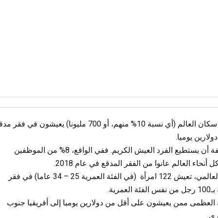
لم يزل عُشر سكان العالم (أي نسبة 10% منهم، أو 700 مليونا) يعيشون في فقر 
لارين يوميا.
لا تعني الوظيفة أن يستطيع الفرد العيش الكريم. ففي الواقع، 8% من الموظفين
نحاء العالم عانوا من الفقر المدقع في عام 2018.
على الصعيد العالمي، تعيش 122 امرأة (في الفئة العمرية 25 – 34 عاما) في فقر
عمرية.
ة العظمى ممن يعيشون على أقل من دولارين يوميا إلى أفريقيا جنوب
رى.