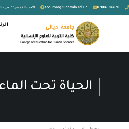
07806136670
eohuman@uodiyala.edu.iq
الاحد - الخميس: 7 ص - 3 م
الرئ
الحياة تحت الماء