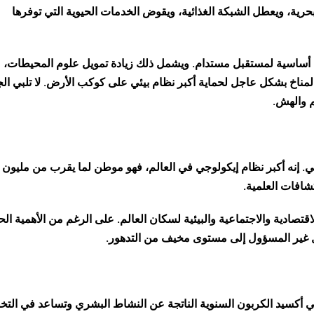
حرية، ويعطل الشبكة الغذائية، ويقوض الخدمات الحيوية التي توفرها
سمة أساسية لمستقبل مستدام. ويشمل ذلك زيادة تمويل علوم المحيطات،
لمناخ بشكل عاجل لحماية أكبر نظام بيئي على كوكب الأرض. لا تلبي الج
م والهش.
مي. إنه أكبر نظام إيكولوجي في العالم، فهو موطن لما يقرب من مليون 
شافات العلمية.
تصادية والاجتماعية والبيئية لسكان العالم. على الرغم من الأهمية ال
 غير المسؤول إلى مستوى مخيف من التدهور.
ائة من انبعاثات ثاني أكسيد الكربون السنوية الناتجة عن النشاط البشري وتساعد في ال