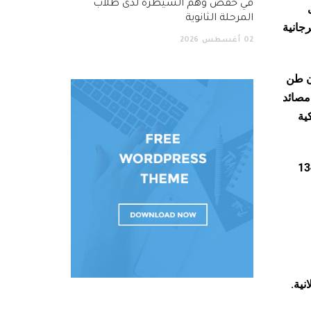
في خفض وهم السيطرة لدى طلاب
ى
المرحلة الثانوية
جانية
02
أغسطس
2026
قتصاديًا كبيرًا. في كل عام، يدخل ما يقدر بنحو 5 إلى 12 مليون طن
ة في مصائد
ت البلاستيكية
 إجمالي المناطق السياحية. ينمو قطاع السياحة المرتبط بالمحيطات بما يقدر بنحو 134
نية.