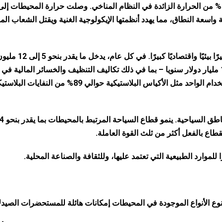
من آثار تغير المناخ. كما تمتص المحيطات أكثر من 90% من الحرارة الزائدة في النظام المناخي. وصلت حرارة المحيطات إل
عة النطاق، مما يهدد أنظمتها الإيكولوجية الغنية ويقتل الشعاب المر
كما أن لتزايد مستويات التلوث في محيطات العالم تأثيرًا بيئيًا وا
متري من البلاستيك إلى المحيط، بتكلفة تقرب من 13 مليار دولار سنويا – بما في ذلك تكاليف التنظيف والخسائر المالي
الأسماك وغيرها من الصناعات. تمثل المواد ذات الاستخدام الواحد مثل الأكياس البلاستيكية حوالي 89% من النفايا
تشكل المناطق الساحلية حوالي 80٪ من
قطاع بالفعل أكثر من ثلث القوة العاملة.
ًا للموارد الطبيعية التي تعتمد عليها، وللثقافة والصناعة المحلية.
تنوع الأنواع الموجودة في المحيطات إمكانات هائلة للمستحضرات الصيدلا