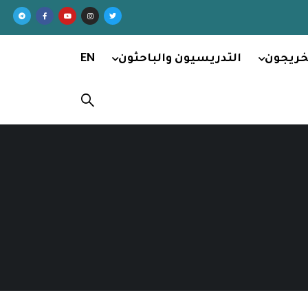
خريجون
التدريسيون والباحثون
EN