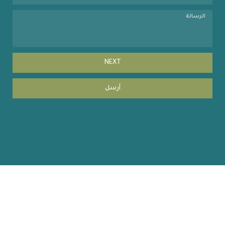
NEXT
أرسل
Copyright © 2023 coehuman.uodiyala.edu.iq, All Rights
Reserved | website by MISBARcom