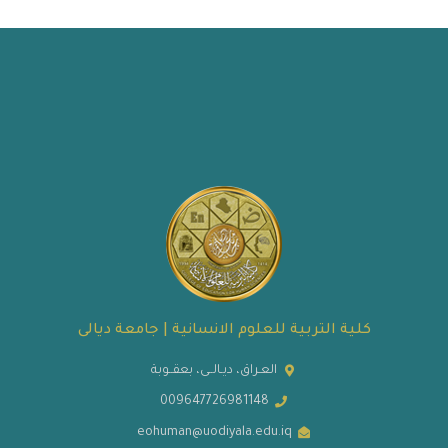
كلية التربية للعلوم الانسانية | جامعة ديالى
العـراق، ديـالــى، بعقــوبة
009647726981148
eohuman@uodiyala.edu.iq