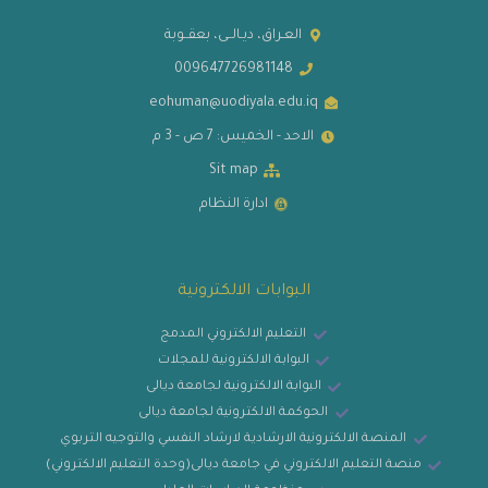
العـراق، ديـالــى، بعقــوبة
009647726981148
eohuman@uodiyala.edu.iq
الاحد - الخميس: 7 ص - 3 م
Sit map
ادارة النظام
البوابات الالكترونية
التعليم الالكتروني المدمج
البوابة الالكترونية للمجلات
البوابة الالكترونية لجامعة ديالى
الحوكمة الالكترونية لجامعة ديالى
المنصة الالكترونية الارشادية لارشاد النفسي والتوجيه التربوي
منصة التعليم الالكتروني في جامعة ديالى(وحدة التعليم الالكتروني)