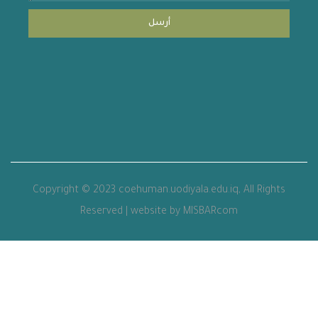
أرسل
Copyright © 2023 coehuman.uodiyala.edu.iq, All Rights
Reserved | website by MISBARcom