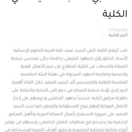
كلية
Categor
ار الكلية
 /إعلام الكلية :التقى السيد عميد كلية التربية للعلوم الإنسانية
ستاذ الدكتور لؤي صيهود التميمي بجامعة ديالى منتسبي شعبة
يانة والخدمات في الكلية، للاطلاع على سير الأعمال الفنية
خدمية ومتابعة الجهود المبذولة في تهيئة البيئة الجامعية
ناسبة للطلبة والمنتسبين.أكد السيد العميد خلال اللقاء أهمية
ور الذي تؤديه شعبة الصيانة في دعم البنى التحتية والحفاظ على
زية مرافق الكلية، مشيداً بجهود العاملين وحرصهم على إنجاز
عمال الموكلة إليهم بروح المسؤولية والتعاون.كما شدد السيد
ميد على ضرورة الاستمرار بأعمال الصيانة الدورية وتأهيل المرافق
دمية بما ينسجم مع متطلبات العمل الجامعي، ويسهم في توفير
اء ملائمة للعملية التعليمية وتحقيق أهداف التنمية المستدامة في