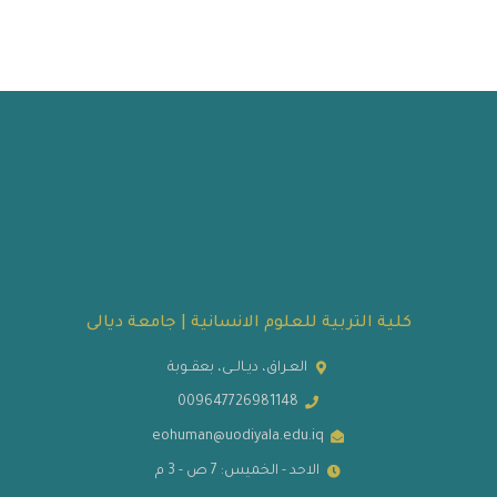
كلية التربية للعلوم الانسانية | جامعة ديالى
العـراق، ديـالــى، بعقــوبة
009647726981148
eohuman@uodiyala.edu.iq
الاحد - الخميس: 7 ص - 3 م