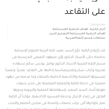
على التقاعد
Categories
,
,
أخبار الكلية
اهداف التنمية المستدامة
,
اهداف التنمية المستدامة/التعليم الجيد
نشاطات قسم اللغةالعربية
كتب/إعلام الكلية :كرّم السيد عميد كلية التربية للعلوم الإنسانية
بجامعة ديالى الأستاذ الدكتور لؤي صيهود التميمي التدريسية في
قسم اللغة العربية الأستاذ الدكتور نوافل يونس سالم بشهادة
تقديرية وكتاب شكر وتقديربمناسبة إحالتها على التقاعد، تقديراً، وتثميناً
لمسيرتها العلمية والأكاديمية الحافلة بالعطاء وما قدمته من جهود
متميزة في خدمة الكلية والعملية التعليمية على مدى سنوات
طويلة.أشاد السيد العميد بإسهاماتها العلمية والتربوية ودورها
الفاعل في إعداد الأجيال وخدمة المسيرة الأكاديمية، مؤكداً أن الكلية
تعتز بكوادرها التي تركت بصمات واضحة في ميادين التعليم والبحث