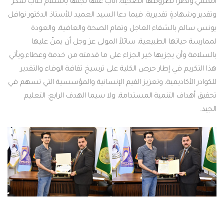
العلمي.ونظراً لظروفها الصحية، أناب عنها نجلها باستلام كتاب شكر
وتقدير وشهادةٍ تقديرية. فيما دعا السيد العميد للأستاذ الدكتور نوافل
يونس سالم بالشفاء العاجل وتمام الصحة والعافية، والعودة
لممارسة حياتها الطبيعية، سائلاً المولى عز وجل أن يمنّ عليها
بالسلامة وأن يجزيها خير الجزاء على ما قدمته من خدمة وعطاء.ويأتي
هذا التكريم في إطار حرص الكلية على ترسيخ ثقافة الوفاء والتقدير
للكوادر الأكاديمية، وتعزيز القيم الإنسانية والمؤسسية التي تسهم في
تحقيق أهداف التنمية المستدامة، ولا سيما الهدف الرابع: التعليم
الجيد.