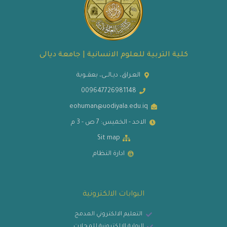
كلية التربية للعلوم الانسانية | جامعة ديالى
العـراق، ديـالــى، بعقــوبة
009647726981148
eohuman@uodiyala.edu.iq
الاحد - الخميس: 7 ص - 3 م
Sit map
ادارة النظام
البوابات الالكترونية
التعليم الالكتروني المدمج
البوابة الالكترونية للمجلات