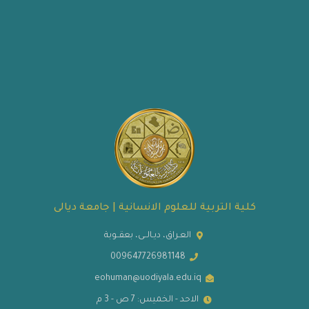
كلية التربية للعلوم الانسانية | جامعة ديالى
العـراق، ديـالــى، بعقــوبة
009647726981148
eohuman@uodiyala.edu.iq
الاحد - الخميس: 7 ص - 3 م