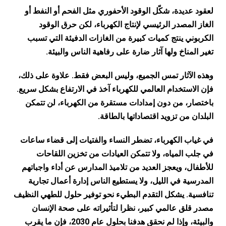
لعقود عديدة، شكّل الوقود الأحفوري مثل الفحم أو النفط أو
الغاز المصدر الرئيسي لإنتاج الكهرباء، لكن حرق الوقود
الكربوني ينتج كميات كبيرة من الغازات الدفيئة التي تسبب
تغير المناخ ولها آثار ضارة على رفاهية الناس والبيئة.
وهذه الآثار تمس الجميع، وليس البعض فقط. علاوة على ذلك،
فإن الاستخدام العالمي للكهرباء آخذ في الارتفاع بشكل سريع.
باختصار، من دون إمدادات مستقرة من الكهرباء، لن تتمكن
البلدان من تزويد اقتصاداتها بالطاقة.
في غياب الكهرباء، تضطر النساء والفتيات إلى قضاء ساعات
في جلب المياه، ولا تتمكن العيادات من تخزين اللقاحات
للأطفال، ويعجز العديد من تلاميذ المدارس عن أداء واجباتهم
المدرسية في الليل، ولا يستطيع الناس إدارة أعمال تجارية
تنافسية. يشكل التقدم البطيء نحو توفير حلول للطهي النظيف
مصدر قلق عالمي كبير، نظرا لتأثيراته على صحة الإنسان
والبيئة، وإذا لم نحقق هدفنا بحلول عام 2030، فإن ما يقرب