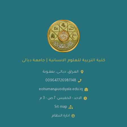
كلية التربية للعلوم الانسانية | جامعة ديالى
العـراق، ديـالــى، بعقــوبة
009647726981148
eohuman@uodiyala.edu.iq
الاحد - الخميس: 7 ص - 3 م
Sit map
ادارة النظام