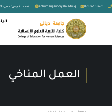
07806136670
eohuman@uodiyala.edu.iq
الاحد - الخميس: 7 ص - 3 م
الرئ
العمل المناخي