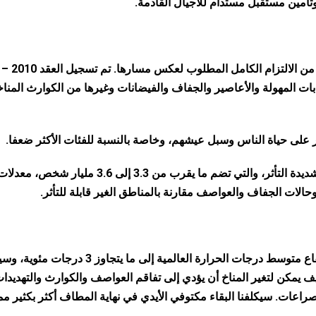
وتأمين مستقبل مستدام للأجيال القادمة.
ات المهولة والأعاصير والجفاف والفيضانات وغيرها من الكوارث المناخ
ثر على حياة الناس وسبل عيشهم، وخاصة بالنسبة للفئات الأكثر ضعفا.
في الفترة بين عامي 2010 و2020، شهدت المناطق شديدة التأثر، والتي تضم ما يقرب من 3.3 إلى 3.6 مليار شخص، معد
إذا تُرك تغير المناخ دون رادع، فسوف يتسبب في ارتفاع متوسط درجات الحرارة العالمية إلى ما يتجاوز 3 د
ف يمكن لتغير المناخ أن يؤدي إلى تفاقم العواصف والكوارث والتهديدا
لصراعات. سيكلفنا البقاء مكتوفي الأيدي في نهاية المطاف أكثر بكثير مما