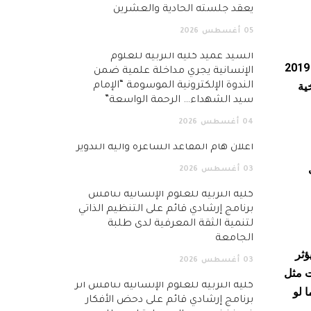
يعقد جلسته الحادية والعشرين
05
أغسطس
2026
السيد عميد كلية التربية للعلوم
تستمر أزمة المناخ بلا هوادة ويتهرب المجتمع العالمي من الالتزام الكامل المطلوب لعكس مسارها. تم تسجيل العقد 2010 – 2019
الإنسانية يجري مداخلة علمية ضمن
ية
الندوة الإلكترونية الموسومة “الإمام
سيد الشهداء… الرحمة الواسعة”
04
أغسطس
2026
اعلان هام المقاعد الشاغرة وآلية التدوير
لات
03
أغسطس
2026
كلية التربية للعلوم الإنسانية تناقش
برنامج إرشادي قائم على التنظيم الذاتي
لتنمية الثقة المعرفية لدى طلبة
الجامعة
رجات مئوية، وسيؤثر
03
أغسطس
2026
ت مثل
كلية التربية للعلوم الإنسانية تناقش أثر
 لو
برنامج إرشادي قائم على دحض الأفكار