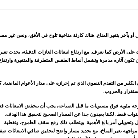
بآخر بتغير المناخ. هناك كارثة مناخية تلوح في الأفق، ونحن غير مس
 على الأرض كما نعرف. مع ارتفاع انبعاثات الغازات الدفيئة، يحدث تغير
أن تكون آثاره مدمرة وتشمل أنماط الطقس المتطرفة والمتغيرة وارتفاع
الكثير من التقدم التنموي الذي تم إحرازه على مدار الأعوام الماضية. كم
ستقرار والحروب.
 من ظاهرة الاحترار العالمي بما لا يتجاوز 1.5 درجة مئوية فوق مستويات ما قبل الصناعة، يجب أن تنخفض الانبعاثات فع
وتحويلي أمر بالغ الأهمية. ويتطلب ذلك رفع سقف الطموح، وتغطية
ى مواجهة تغير المناخ، مع تحديد مسار واضح لتحقيق صافي الانبعاثات صِف