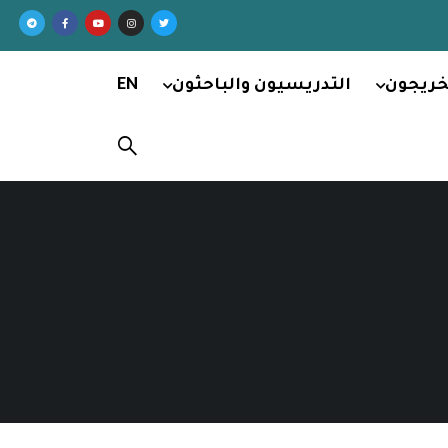
خريجون
التدريسيون والباحثون
EN