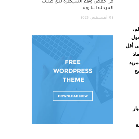
في خفض وهم السيطرة لدى طلاب
المرحلة الثانوية
02
أغسطس
2026
م،
حول
لى أقل
 اعتماد
مزيد
يح
خ، وصلت تدفقات تمويل المناخ العالمي إلى متوسط سنوي قدره 803 مليار
ة