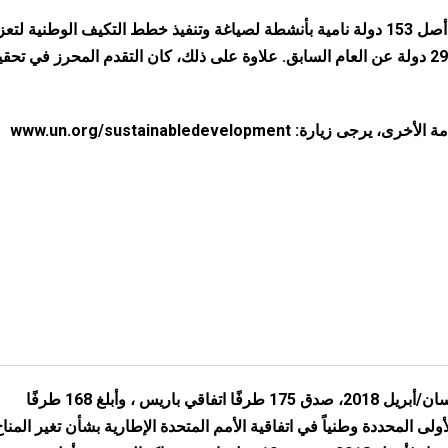
في عام 2019، اضطلعت ما لا يقل عن 120 دولة من أصل 153 دولة نامية بأنشطة لصياغة وتنفيذ خطط التكيف الوطنية لت
التكيف مع المناخ والقدرة على الصمود، بزيادة قدرها 29 دولة عن العام السابق. علاوة على ذلك، كان التقدم المحرز في تح
www.un.org/sustainabledevelopment
اعتبارًا من نيسان/أبريل 2018، صدق 175 طرفًا اتفاقي باريس ، وأبلغ 168 طرفًا
ولى المحددة وطنياً في اتفاقية الأمم المتحدة الإطارية بشأن تغير المناخ