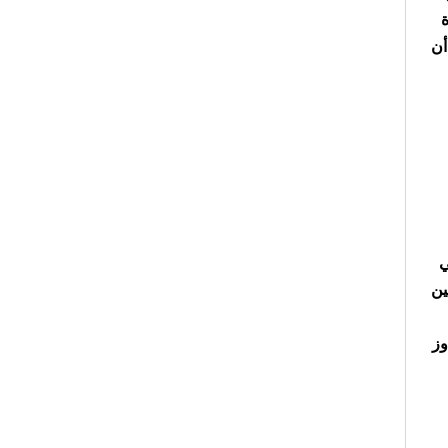
ترة
 أن
ي
ين
وز