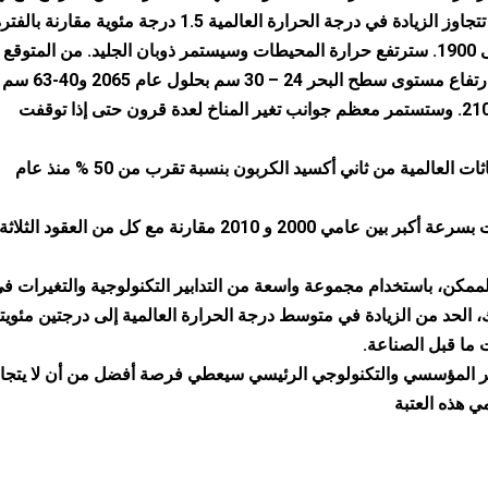
هذا القرن أن تتجاوز الزيادة في درجة الحرارة العالمية 1.5 درجة مئوية مقارنة بالف
من 1850 إلى 1900. سترتفع حرارة المحيطات وسيستمر ذوبان الجليد. من المتوقع
يبلغ متوسط ​​ارتفاع مستوى سطح البحر 24 – 30 سم بحلول عام 2065 و40-63 سم
بحلول عام 2100. وستستمر معظم جوانب تغير المناخ لعدة قرون حتى إذا توقفت
ارتفعت الانبعاثات العالمية من ثاني أكسيد الكربون بنسبة تقرب من 50 % منذ عام
نمت الانبعاثات بسرعة أكبر بين عامي 2000 و 2010 مقارنة مع كل من العقود الثلاثة
لممكن، باستخدام مجموعة واسعة من التدابير التكنولوجية والتغيرات ف
 الحد من الزيادة في متوسط ​​درجة الحرارة العالمية إلى درجتين مئويت
ما قبل الصناعة.
 المؤسسي والتكنولوجي الرئيسي سيعطي فرصة أفضل من أن لا يتجا
مي هذه العتبة