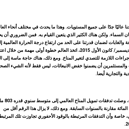
ا عاليًا جدًا على جميع المستويات. وهذا ما يحدث في مختلف أنحاء العال
ن السماء. ولكن هناك الكثير الذي يتعين القيام به. فمن الضروري أن ي
عة والغابات لضمان قدرتنا على الحد من ارتفاع درجة الحرارة العالمية إ
من درجتين مئويتين، وربما حتى 1.5 درجة مئوية. في ديسمبر/ كانون الأول 2015، اتخذ العالم خطوة أولى مهمة من خلال
إجراءات اللازمة للتصدي لتغير المناخ. ومع ذلك، هناك حاجة ماسة إلى ال
 والمستثمرين أن يضمنوا خفض الانبعاثات، ليس فقط لأنه الشيء الصح
ية والتجارية أيضا.
وفقا لاتفاقية الأمم المتحدة الإطارية بشأن تغير المنا
في الفترة 2019-2020، أي بزيادة قدرها 12 في المائة مقارنة بالسنوات السابقة. ومع ذلك، لا يزال هذا الرقم أقل من
، خاصة وأن التدفقات المرتبطة بالوقود الأحفوري تجاوزت تلك المرتبط