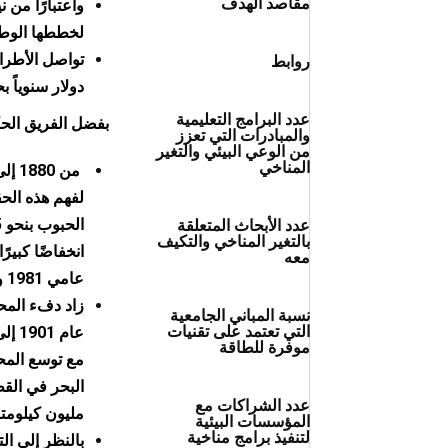
مقاصد الهدف
لخططها الوطني
روابط
دولار سنوياً بحلول عام 2020 لتنفق في إج
عدد البرامج التعليمية
بفضل الفريق الحكو
والمبادرات التي تعزز
من الوعي البيئي والتغير
المناخي
عدد الأبحاث المتعلقة
بالتغير المناخي والتكيف
معه
عامي 1981 و 2002 بسبب المناخ الأكثر دفئًا.
زاد دفء المح
نسبة المباني الجامعية
التي تعتمد على تقنيات
موفرة للطاقة
مع توسع المح
عدد الشراكات مع
مليون كيلومت
المؤسسات البيئية
لتنفيذ برامج مناخية
بالنظر إلى ال