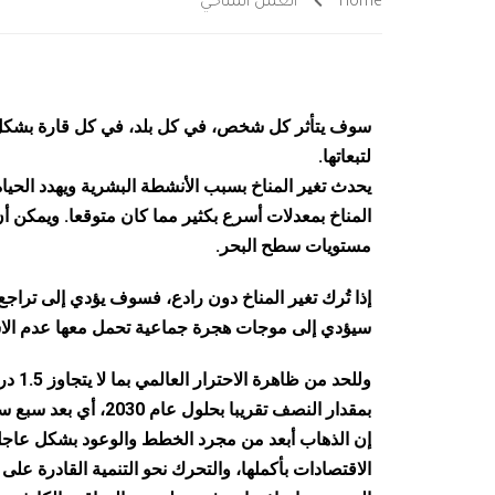
Home
العمل المناخي
سوف يتأثر كل شخص، في كل بلد، في كل قارة بشكل أو 
لتبعاتها.
يحدث تغير المناخ بسبب الأنشطة البشرية ويهدد الحياة
المناخ بمعدلات أسرع بكثير مما كان متوقعا. ويمكن 
مستويات سطح البحر.
إذا تُرك تغير المناخ دون رادع، فسوف يؤدي إلى تراجع 
سيؤدي إلى موجات هجرة جماعية تحمل معها عدم الا
وللحد
بمقدار النصف تقريبا بحلول عام 2030، أي بعد سبع سنوات فقط. لكننا بعيدون جدا عن المسار الصحيح لتحقيق هذا الهدف.
إن الذهاب أبعد من مجرد الخطط والوعود بشكل عاجل 
الاقتصادات بأكملها، والتحرك نحو التنمية القادرة عل