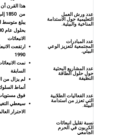
عدد ورش العمل
التعليمية حول الاستدامة
المناخية والبيئية.
الانبعاثات
عدد المبادرات
المجتمعية لتعزيز الوعي
البيئي.
1990
عدد المشاريع البحثية
السابقة
حول حلول الطاقة
النظيفة
لم يزال من ا
أنماط السلوك،
فوق مستويات 
عدد الفعاليات الطلابية
التي تعزز من استدامة
سيعطي التغير
البيئة.
الاحترار العال
نسبة تقليل انبعاثات
الكربون في الحرم
الجامعي