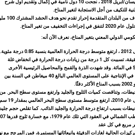
واعتبارًا من نيسان/أبريل 2018 ، نجحت 10 دول نامية في إكمال وتقديم أول شرح
ة للتكيف من أجل الاستجابة لتغير المناخ.
تواصل الأطراف من البلدان المتقدمة إحراز تقدم نح
راءات التخفيف من تغير المناخ.
مي الدولي المعني بتغير المناخ، نعرف الآن أنه:
من 1880 إلى 2012 ، ارتفع متوسط ​​درجة الحرارة العالمية بنسبة 0.85 درجة مئوية.
لفهم هذه الحقيقة، تسببت كل 1 درجة من زيادات درجة الحرارة في انخفاض غلة
الحبوب بنحو 5 في المائة. وقد شهدت الذرة والقمح والمحاصيل الرئيسية الأخرى
انخفاضًا كبيرًا في الإنتاجية على المستوى العالمي البالغ 40 ميغاطن في السنة بين
يطات، وتناقصت كميات الثلوج والجليد وارتفع مستوى سطح البحر. من
عام 1901 إلى عام 2010، ارتفع متوسط ​​مستوى سطح البحر العالمي بمقدار 9
يطات بسبب ارتفاع درجة الحرارة والجليد الذائب. كما تقلص حجم جليد
البحر في القطب الشمالي في العقود التي تلك عام
ر مربع في كل عقد
تركيزات الحالية لغازات الدفيئة وانبعاثاتها المستمرة، فمن المرجح مع نه