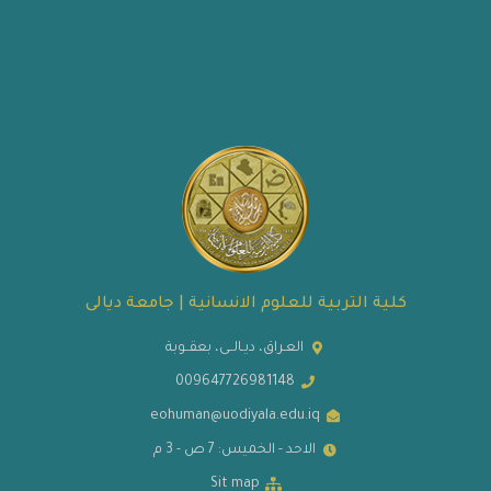
كلية التربية للعلوم الانسانية | جامعة ديالى
العـراق، ديـالــى، بعقــوبة
009647726981148
eohuman@uodiyala.edu.iq
الاحد - الخميس: 7 ص - 3 م
Sit map