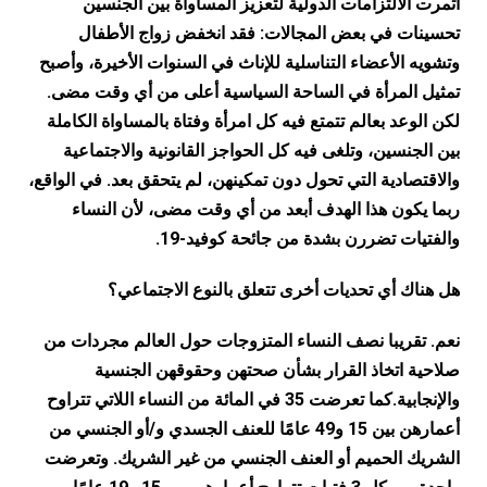
أثمرت الالتزامات الدولية لتعزيز المساواة بين الجنسين
تحسينات في بعض المجالات: فقد انخفض زواج الأطفال
وتشويه الأعضاء التناسلية للإناث في السنوات الأخيرة، وأصبح
تمثيل المرأة في الساحة السياسية أعلى من أي وقت مضى.
لكن الوعد بعالم تتمتع فيه كل امرأة وفتاة بالمساواة الكاملة
بين الجنسين، وتلغى فيه كل الحواجز القانونية والاجتماعية
والاقتصادية التي تحول دون تمكينهن، لم يتحقق بعد. في الواقع،
ربما يكون هذا الهدف أبعد من أي وقت مضى، لأن النساء
والفتيات تضررن بشدة من جائحة كوفيد-19.
هل هناك أي تحديات أخرى تتعلق بالنوع الاجتماعي؟
نعم. تقريبا نصف النساء المتزوجات حول العالم مجردات من
صلاحية اتخاذ القرار بشأن صحتهن وحقوقهن الجنسية
والإنجابية.كما تعرضت 35 في المائة من النساء اللاتي تتراوح
أعمارهن بين 15 و49 عامًا للعنف الجسدي و/أو الجنسي من
الشريك الحميم أو العنف الجنسي من غير الشريك. وتعرضت