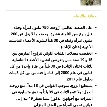
الحقائق والارقام
على الصعيد العالمي، زُوجت 750 مليون امرأة وفتاة
قبل بلوغ سن الثامنة عشرة، وخضع ما لا يقل عن 200
مليون امرأة وفتاة في 30 بلداً لتشويه الأعضاء التناسلية
الأنثوية (ختان الإناث).
انخفضت معدلات الفتيات اللواتي تتراوح أعمارهن بين
15 و 19 سنة ممن يتعرضن لتشويه الأعضاء التناسلية
للإناث (ختان الإناث) في 30 بلداً من فتاة واحدة من كل
فتاتين في عام 2000 إلى فتاة واحدة من بين كل 3 بنات
بحلول عام 2017.
يستطيع الزوج، بموجب القوانين في 18 بلداً، منع زوجته
العمل؛ ولا تتمع الإناث في 39 بلداً بحقوق متساوية في
الميراث مع أخوانهن الذكور؛ بينما يفتقر 49 بلدا إلى
قوانين تحمي المرأة من العنف المنزلي.