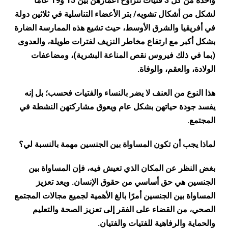
واحدة من كل 3 فتيات تتراوح أعمارهن بين 15 و19 عامًا
لشكل من أشكال تشويه/ بتر الأعضاء التناسلية في ثلاثين دولة
في أفريقيا والشرق الأوسط، حيث تشيع هذه الممارسة الضارة
بشكل أكبر مع ارتفاع مخاطر النزيف لفترات طويلة، والعدوى
(بما في ذلك فيروس نقص المناعة البشرية)، ومضاعفات
الولادة، والعقم، والوفاة.
هذا النوع من العنف لا يضر بالنساء والفتيات فحسب؛ بل إنه
يفسد جودة حياتهن بشكل عام ويعوق مشاركتهن النشطة في
المجتمع.
لماذا يجب أن تكون المساواة بين الجنسين مهمة بالنسبة لي؟
بغض النظر عن المكان الذي تعيش فيه، فإن المساواة بين
الجنسين هي حق أساسي من حقوق الإنسان. ويعد تعزيز
المساواة بين الجنسين أمرًا بالغ الأهمية لجميع مجالات المجتمع
الصحي، من القضاء على الفقر إلى تعزيز الصحة والتعليم
والحماية والرفاهية للفتيات والفتيان.