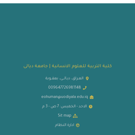
كلية التربية للعلوم الانسانية | جامعة ديالى
العـراق، ديـالــى، بعقــوبة
009647726981148
eohuman@uodiyala.edu.iq
الاحد - الخميس: 7 ص - 3 م
Sit map
ادارة النظام