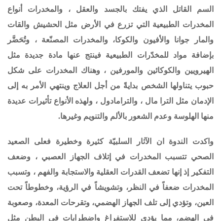
السم القاتل الذي يفتك بالجسد والعقل ، والمخدرات أنواع
المخدرات الطبيعية التي تزرع في الأرض مثل الحشيش والقات
والمار جوانا والأفيون والكوكا، والمخدرات المصنّعة ، وتُحَضَّر
بإضافة مواد للمخدّرات الطبيعية فينتج عنها مادة جديدة مثل
الهيرويين والكوكائين والمورفين ، وهناك المخدرات على شكل
حبوب يتناولها الشخص بدايةً من أجل العلاج وينتهي الأمر به إلى
الإدمان مثل الترا مال ، والترامادول ، ولهذه الأنواع تأثيرات عديدة
منها الهلوسة وعدم الشعور بالألم والتنويم وغيرها.
واكدت الندوة ان الآثار السلبيّة كثيرة وخطيرة فعلى الصعيد
الصحي تتسبب المخدرات في إتلاف الجهاز العصبي ، وضعف
التفكير إذ إنها تضعف القدرات العقلية والاستجابة والفهم ، وتسبب
المخدرات ضعفاً في النظر، وتشويشاً في الرؤية، وخطوطاً تحت
العين، وتؤدي إلى تلف الجهاز الهضمي، وتقرحات المعدة، وصعوبة
في الهضم، مما يؤدي للاستفراغ واضطرابات في البطن مثل