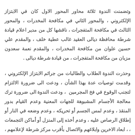
وتضمنت الندوة ثلاثة محاور المحور الاول كان في الابتزاز
الإلكتروني ، والمحور الثاني في مكافحة المخدرات ، والمحور
الثالث في مكافحة المتفجرات ، ناقشها كل من مدير اعلام قيادة
شرطة محافظة ديالى العقيد غالب عطية خلف ، والمقدم علي
حسين علوان من مكافحة المخدرات ، والمقدم نعمة سعدون
مزبان من مكافحة المتفجرات ، من قيادة شرطة ديالى .
وحذرت الندوة الطلاب والطالبات من جرائم الابتزاز الإلكتروني ،
وقدمت توصيات عدة بهذا الشأن ، ودعت الى ضرورة الالتزام
لتجنب الوقوع في فخ المجرمين ، ودعت الندوة الى ضرورة ترك
معالجة الأجسام المشبوهة للجهات المعنية
وعدم القيام بدور
المنقذ
،
وعدم لمس الجسم أو تحريكه
،
وعدم وضعه في النار أو
إطلاق الرصاص عليه
، و
عدم أخذه إلى المنزل أو أماكن التجمعات
، ،
ابعاد الاخرين وابلاغهم والاتصال بأقرب مركز شرطة لإعلامهم
،