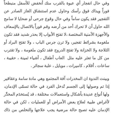
وفي حال انفجار أي عبوة بالقرب منك أنخفض للأسفل منبطحاً
فوراً ويداك فوق رأسك وحاول عدم استنشاق الغاز الصادر عن
التفجير فقد يكون ساماً وفي حال وقوع جرحى أو ضحايا لا سامح
الله حاول أن لا تحرك أحد من أرضه وقم فوراً بالاتصال بالإسعاف
والأجهزة الأمنية المختصة
،
لا تفتح الأبواب إلا بحذر شديد فقد تكون
ملغومة بشرائط تفجير، ولا ترن جرس الباب
،
ولا تفتح البراد أو
الثلاجة ولا الخزانة ولا تفتح الدروج فقد تكون ملغومة
، ولا تقترب
من كل ما تعثر عليه مثل العاب أطفال ، أشياء ثمينة ، حقيبة ،
ساعات ، أقلام ، كاميرات ، موبايل ، علبة سجائر
.
وبينت الندوة ان المخدرات آفة المجتمع وهي مادة سامة وعقاقير
إذا تم وصولها إلى الجسم تُدخل الفرد في حالة تسمّى الإدمان،
ولها أنواع عديدة بأشكال واستعمالات مختلفة ، قد يُستخدَم المخدِّر
لأغراض طبية لعلاج بعض الأمراض أو للعمليات ، لكن في حالة
الإدمان عليه تصبح حالة مرضية يجب علاجها والتخلص من ذاك