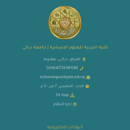
كلية التربية للعلوم الانسانية | جامعة ديالى
العـراق، ديـالــى، بعقــوبة
009647726981148
eohuman@uodiyala.edu.iq
الاحد - الخميس: 7 ص - 3 م
Sit map
ادارة النظام
البوابات الالكترونية