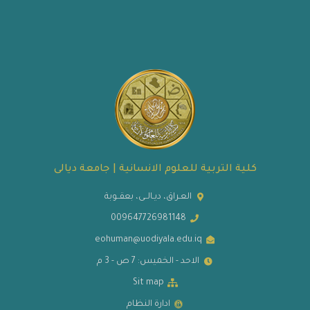
كلية التربية للعلوم الانسانية | جامعة ديالى
العـراق، ديـالــى، بعقــوبة
009647726981148
eohuman@uodiyala.edu.iq
الاحد - الخميس: 7 ص - 3 م
Sit map
ادارة النظام