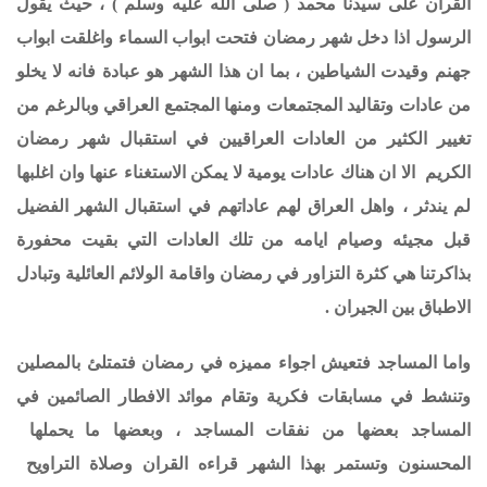
القران على سيدنا محمد ( صلى الله عليه وسلم ) ، حيث يقول
الرسول اذا دخل شهر رمضان فتحت ابواب السماء واغلقت ابواب
جهنم وقيدت الشياطين ، بما ان هذا الشهر هو عبادة فانه لا يخلو
من عادات وتقاليد المجتمعات ومنها المجتمع العراقي وبالرغم من
تغيير الكثير من العادات العراقيين في استقبال شهر رمضان
الكريم الا ان هناك عادات يومية لا يمكن الاستغناء عنها وان اغلبها
لم يندثر ، واهل العراق لهم عاداتهم في استقبال الشهر الفضيل
قبل مجيئه وصيام ايامه من تلك العادات التي بقيت محفورة
بذاكرتنا هي كثرة التزاور في رمضان واقامة الولائم العائلية وتبادل
الاطباق بين الجيران .
واما المساجد فتعيش اجواء مميزه في رمضان فتمتلئ بالمصلين
وتنشط في مسابقات فكرية وتقام موائد الافطار الصائمين في
المساجد بعضها من نفقات المساجد ، وبعضها ما يحملها
المحسنون وتستمر بهذا الشهر قراءه القران وصلاة التراويح