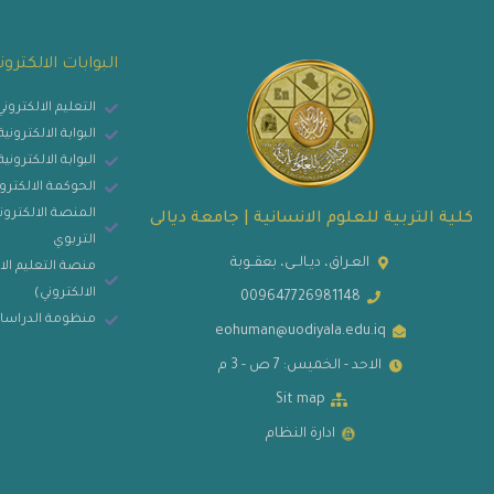
البوابات الالكترون
التعليم الالكترون
البوابة الالكترون
البوابة الالكتروني
الحوكمة الالكترو
المنصة الالكتروني
كلية التربية للعلوم الانسانية | جامعة ديالى
التربوي
العـراق، ديـالــى، بعقــوبة
منصة التعليم الا
الالكتروني)
009647726981148
منظومة الدراسات
eohuman@uodiyala.edu.iq
الاحد - الخميس: 7 ص - 3 م
Sit map
ادارة النظام