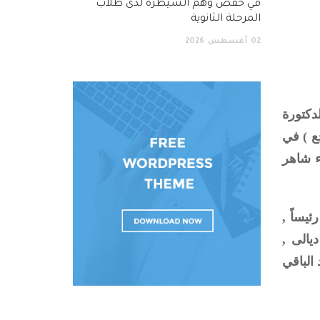
في خفض وهم السيطرة لدى طلاب
المرحلة الثانوية
02
أغسطس
2026
دكتورة
ع ) في
اء شاهر
يساً ,
يالى ,
الباقي