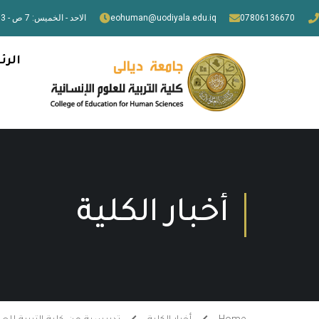
07806136670
eohuman@uodiyala.edu.iq
الاحد - الخميس: 7 ص - 3 م
الرئ
أخبار الكلية