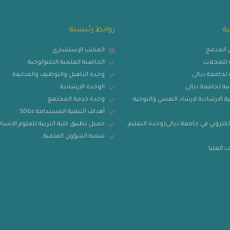
ية
روابط رئيسية
ي المدمج
المكتب الإستشاري
ية للمجلات
الحاضنة العلمية التكنولوجية
ة لجامعة ديالى
وحدة التاهيل والتوظيف والمتابعة
نية لجامعة ديالى
الوحدة الارشادية
ة الارشادية لارشاد النفسي والتوجيه
وحدة خدمة المجتمع
أهداف التنمية المستدامة SDGs
لكتروني في جامعة ديالى(وحدة التعليم
حميل تطبيق كلية التربية للعلوم الانسان
شعبة الشؤون العلمية
 العليا