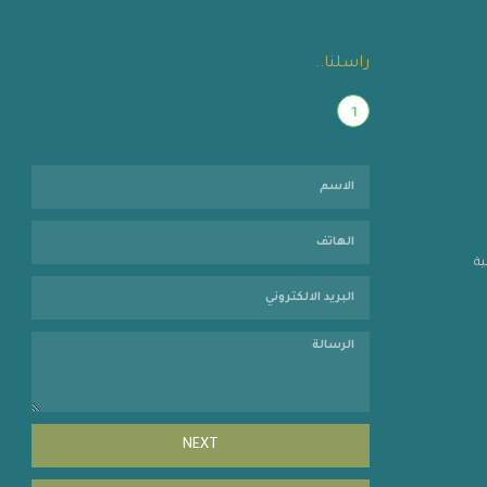
راسلنا..
1
ية
NEXT