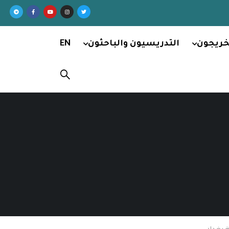
خريجون
التدريسيون والباحثون
EN