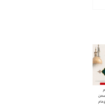
م
ضمن
إمام