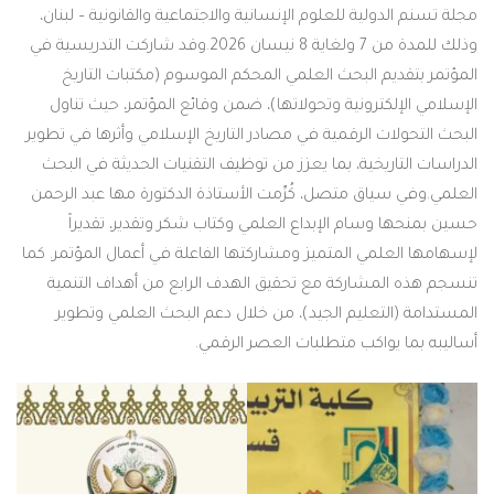
مجلة تسنم الدولية للعلوم الإنسانية والاجتماعية والقانونية – لبنان،
وذلك للمدة من 7 ولغاية 8 نيسان 2026.وقد شاركت التدريسية في
المؤتمر بتقديم البحث العلمي المحكم الموسوم (مكتبات التاريخ
الإسلامي الإلكترونية وتحولاتها)، ضمن وقائع المؤتمر، حيث تناول
البحث التحولات الرقمية في مصادر التاريخ الإسلامي وأثرها في تطوير
الدراسات التاريخية، بما يعزز من توظيف التقنيات الحديثة في البحث
العلمي.وفي سياق متصل، كُرِّمت الأستاذة الدكتورة مها عبد الرحمن
حسين بمنحها وسام الإبداع العلمي وكتاب شكر وتقدير، تقديراً
لإسهامها العلمي المتميز ومشاركتها الفاعلة في أعمال المؤتمر. كما
تنسجم هذه المشاركة مع تحقيق الهدف الرابع من أهداف التنمية
المستدامة (التعليم الجيد)، من خلال دعم البحث العلمي وتطوير
أساليبه بما يواكب متطلبات العصر الرقمي.