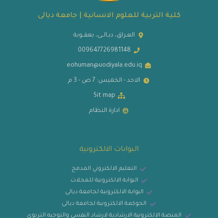
كلية التربية للعلوم الانسانية | جامعة ديالى
العـراق، ديـالــى، بعقــوبة
009647726981148
eohuman@uodiyala.edu.iq
الاحد - الخميس: 7 ص - 3 م
Sit map
ادارة النظام
البوابات الالكترونية
التعليم الالكتروني المدمج
البوابة الالكترونية للمجلات
البوابة الالكترونية لجامعة ديالى
الحوكمة الالكترونية لجامعة ديالى
المنصة الالكترونية الارشادية لارشاد النفسي والتوجيه التربوي