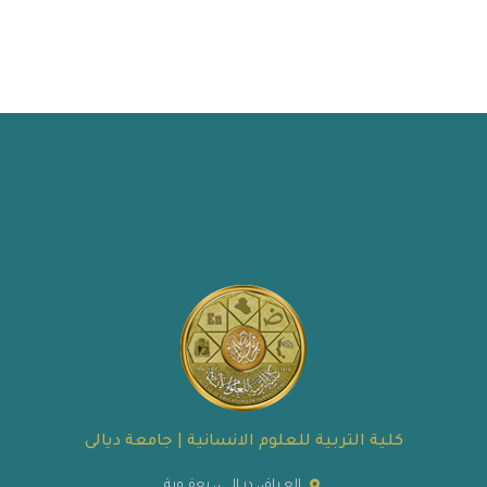
كلية التربية للعلوم الانسانية | جامعة ديالى
العـراق، ديـالــى، بعقــوبة