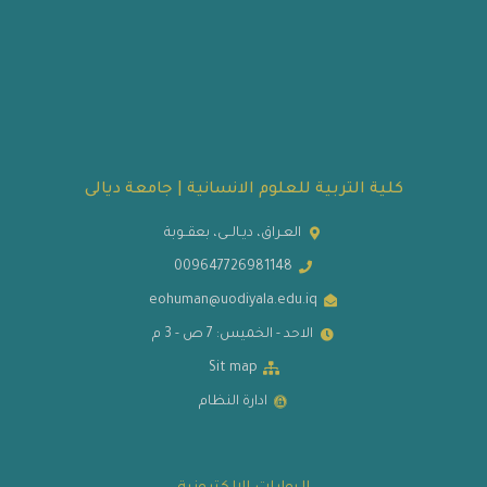
كلية التربية للعلوم الانسانية | جامعة ديالى
العـراق، ديـالــى، بعقــوبة
009647726981148
eohuman@uodiyala.edu.iq
الاحد - الخميس: 7 ص - 3 م
Sit map
ادارة النظام