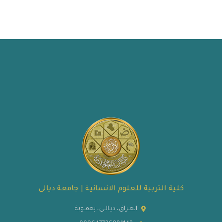
كلية التربية للعلوم الانسانية | جامعة ديالى
العـراق، ديـالــى، بعقــوبة