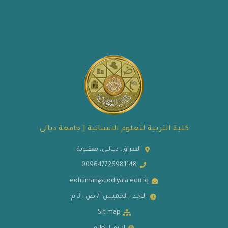
كلية التربية للعلوم الانسانية | جامعة ديالى
العـراق، ديـالــى، بعقــوبة
009647726981148
eohuman@uodiyala.edu.iq
الاحد - الخميس: 7 ص - 3 م
Sit map