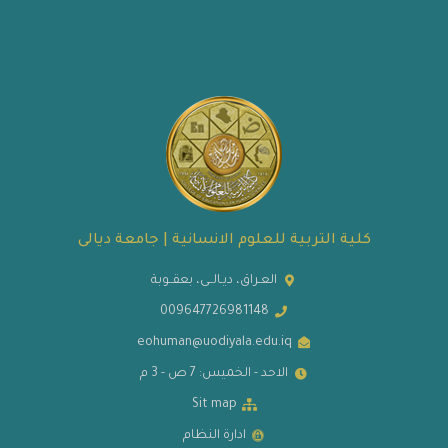
كلية التربية للعلوم الانسانية | جامعة ديالى
العـراق، ديـالــى، بعقــوبة
009647726981148
eohuman@uodiyala.edu.iq
الاحد - الخميس: 7 ص - 3 م
Sit map
ادارة النظام