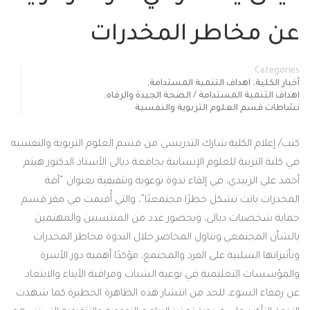
عن مخاطر المخدرات
Categories
,
,
أخبار الكلية
اهداف التنمية المستدامة
,
اهداف التنمية المستدامة / الصحة الجيدة والرفاه
نشاطات قسم العلوم التربوية والنفسية
كتب/ إعلام الكلية:شارك التدريسي من قسم العلوم التربوية والنفسية
في كلية التربية للعلوم الإنسانية بجامعة ديالى الأستاذ الدكتور هيثم
أحمد علي الزبيدي، في إلقاء ندوة توعوية وتثقيفية بعنوان “آفة
المخدرات باتت تشكل خطرًا مجتمعيًا”، والتي أُقيمت في مقر قسم
حماية شخصيات ديالى، وبحضور عدد من المنتسبين والمهتمين
بالشأن المجتمعي.وتناول المحاضر خلال الندوة مخاطر المخدرات
وتأثيراتها السلبية على الفرد والمجتمع، مؤكدًا أهمية دور الأسرة
والمؤسسات التعليمية في توعية الشباب ومراقبة الأبناء والابتعاد
عن رفقاء السوء، للحد من انتشار هذه الظاهرة الخطيرة.كما شهدت