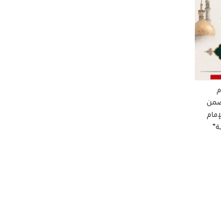
م
ضمن
إمام
ة”