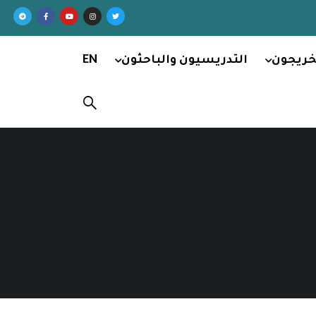
خريجون
التدريسيون والباحثون
EN