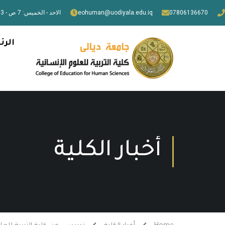
07806136670
eohuman@uodiyala.edu.iq
الاحد - الخميس: 7 ص - 3 م
الرئ
أخبار الكلية