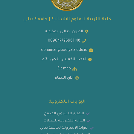
كلية التربية للعلوم الانسانية | جامعة ديالى
العـراق، ديـالــى، بعقــوبة
009647726981148
eohuman@uodiyala.edu.iq
الاحد - الخميس: 7 ص - 3 م
Sit map
ادارة النظام
البوابات الالكترونية
التعليم الالكتروني المدمج
البوابة الالكترونية للمجلات
البوابة الالكترونية لجامعة ديالى