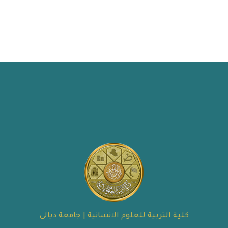
كلية التربية للعلوم الانسانية | جامعة ديالى