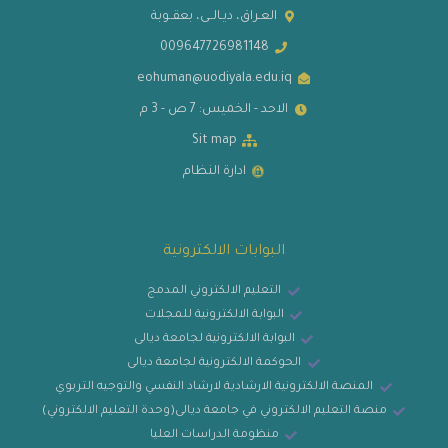
العـراق، ديـالــى، بعقــوبة
009647726981148
eohuman@uodiyala.edu.iq
الاحد - الخميس: 7 ص - 3 م
Sit map
ادارة النظام
البوابات الالكترونية
التعليم الالكتروني المدمج
البوابة الالكترونية للمجلات
البوابة الالكترونية لجامعة ديالى
الحوكمة الالكترونية لجامعة ديالى
المنصة الالكترونية الارشادية لارشاد النفسي والتوجيه التربوي
منصة التعليم الالكتروني في جامعة ديالى(وحدة التعليم الالكتروني)
منظومة الدراسات العليا