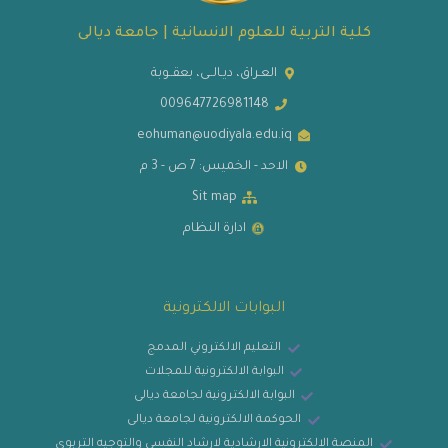
كلية التربية للعلوم الانسانية | جامعة ديالى
العـراق، ديـالــى، بعقــوبة
009647726981148
eohuman@uodiyala.edu.iq
الاحد - الخميس: 7 ص - 3 م
Sit map
ادارة النظام
البوابات الالكترونية
التعليم الالكتروني المدمج
البوابة الالكترونية للمجلات
البوابة الالكترونية لجامعة ديالى
الحوكمة الالكترونية لجامعة ديالى
المنصة الالكترونية الارشادية لارشاد النفسي والتوجيه التربوي