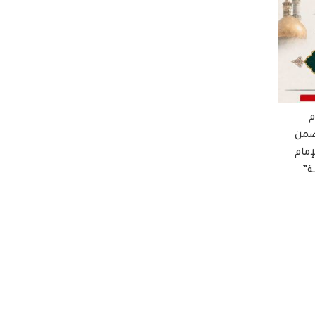
م
ضمن
إمام
ة”