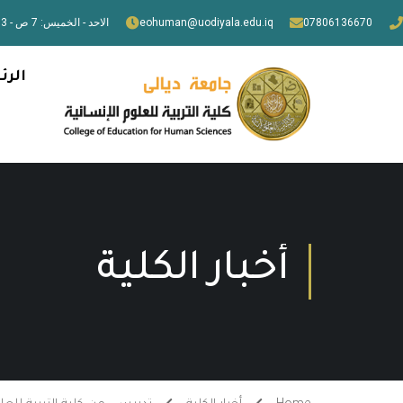
07806136670
eohuman@uodiyala.edu.iq
الاحد - الخميس: 7 ص - 3 م
الرئ
أخبار الكلية