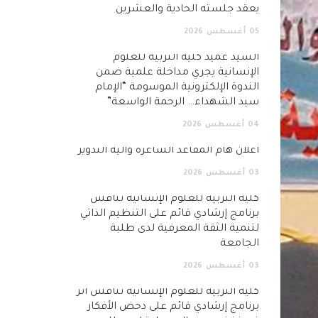
يعقد جلسته الحادية والعشرين
05
أغسطس
2026
السيد عميد كلية التربية للعلوم
الإنسانية يجري مداخلة علمية ضمن
الندوة الإلكترونية الموسومة “الإمام
سيد الشهداء… الرحمة الواسعة”
04
أغسطس
2026
اعلان هام المقاعد الشاغرة وآلية التدوير
03
أغسطس
2026
كلية التربية للعلوم الإنسانية تناقش
برنامج إرشادي قائم على التنظيم الذاتي
لتنمية الثقة المعرفية لدى طلبة
الجامعة
03
أغسطس
2026
كلية التربية للعلوم الإنسانية تناقش أثر
برنامج إرشادي قائم على دحض الأفكار