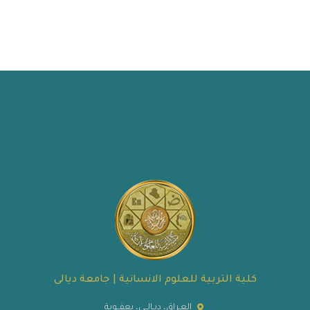
كلية التربية للعلوم الانسانية | جامعة ديالى
العـراق، ديـالــى، بعقــوبة