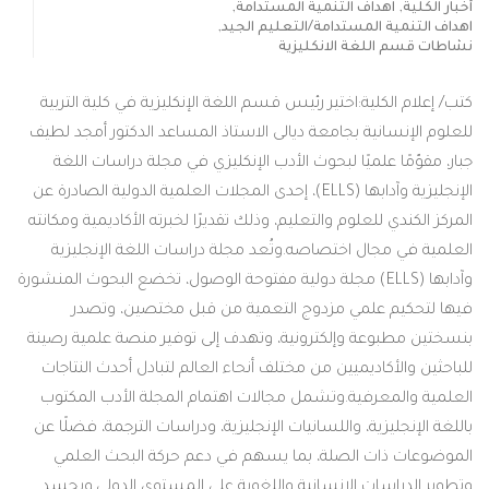
,
,
أخبار الكلية
اهداف التنمية المستدامة
,
اهداف التنمية المستدامة/التعليم الجيد
نشاطات قسم اللغة الانكليزية
كتب/ إعلام الكلية:اختير رئيس قسم اللغة الإنكليزية في كلية التربية
للعلوم الإنسانية بجامعة ديالى الاستاذ المساعد الدكتور أمجد لطيف
جبار، مقوّمًا علميًا لبحوث الأدب الإنكليزي في مجلة دراسات اللغة
الإنجليزية وآدابها (ELLS)، إحدى المجلات العلمية الدولية الصادرة عن
المركز الكندي للعلوم والتعليم، وذلك تقديرًا لخبرته الأكاديمية ومكانته
العلمية في مجال اختصاصه.وتُعد مجلة دراسات اللغة الإنجليزية
وآدابها (ELLS) مجلة دولية مفتوحة الوصول، تخضع البحوث المنشورة
فيها لتحكيم علمي مزدوج التعمية من قبل مختصين، وتصدر
بنسختين مطبوعة وإلكترونية، وتهدف إلى توفير منصة علمية رصينة
للباحثين والأكاديميين من مختلف أنحاء العالم لتبادل أحدث النتاجات
العلمية والمعرفية.وتشمل مجالات اهتمام المجلة الأدب المكتوب
باللغة الإنجليزية، واللسانيات الإنجليزية، ودراسات الترجمة، فضلًا عن
الموضوعات ذات الصلة، بما يسهم في دعم حركة البحث العلمي
وتطوير الدراسات الإنسانية واللغوية على المستوى الدولي.ويجسد