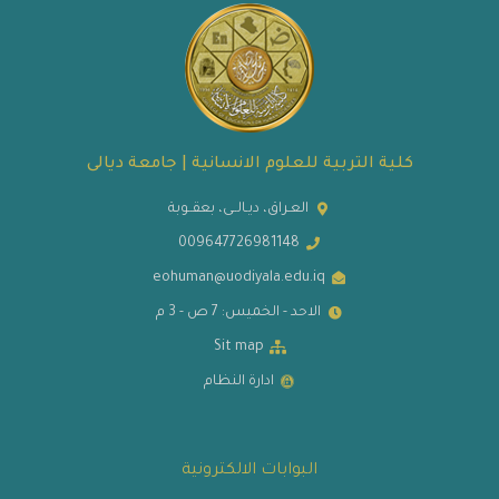
كلية التربية للعلوم الانسانية | جامعة ديالى
العـراق، ديـالــى، بعقــوبة
009647726981148
eohuman@uodiyala.edu.iq
الاحد - الخميس: 7 ص - 3 م
Sit map
ادارة النظام
البوابات الالكترونية