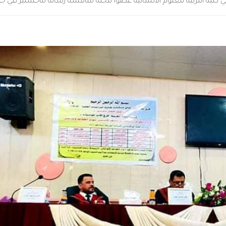
كلية التربية للعلوم الانسانية عضواً بلجنة مناقشة رسالة ماجستير في ج