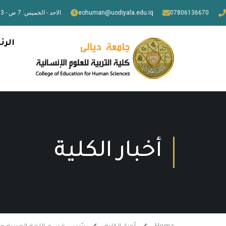
07806136670
eohuman@uodiyala.edu.iq
الاحد - الخميس: 7 ص - 3 م
الرئ
أخبار الكلية