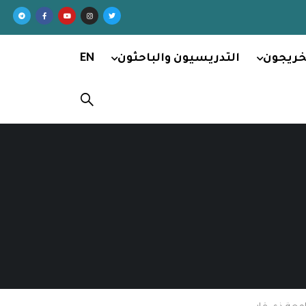
خريجون
التدريسيون والباحثون
EN