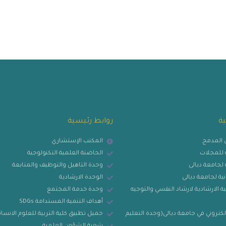
ية
روابط رئيسية
ي المدمج
المكتب الإستشاري
ية للمجلات
الحاضنة العلمية التكنولوجية
ة لجامعة ديالى
وحدة التاهيل والتوظيف والمتابعة
نية لجامعة ديالى
الوحدة الارشادية
ة الارشادية لارشاد النفسي والتوجيه
وحدة خدمة المجتمع
أهداف التنمية المستدامة SDGs
لكتروني في جامعة ديالى(وحدة التعليم
حميل تطبيق كلية التربية للعلوم الانسان