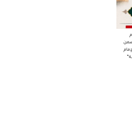
م
ضمن
إمام
ة”