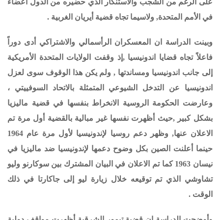
على الرغم من الشجب والاستنكار الذي حضيره من الدول اعضاء
في الأمم المتحدة, ولاسيما تجاه قضية أيريان الغربية .
وبينت الدراسة ان المعسكران الرأسمالي والاشتراكي أدى دوراً
فاعلاً تجاه قضايا اندونيسيا ,إذ وقفت الولايات المتحدة الأمريكية
إلى جانب اندونيسيا ومساندتها , ولم يكن هذا الوقوف سوى لعزل
اندونيسيا عن التدخل الشيوعي المتمثلة بالاتحاد السوفييتي ،
وعارضت الحكومة الروسية الانخراط بنفسها في قضية ماليزيا
بشكل كبير ,حيث أظهرت نفسها غير مبالية بالقضية أول مرة تم
الاعلان عنها, وظهر دعم روسيا لإندونيسيا لأول مرة عام 1964
حينما أعلنت الصين بكل وضوح دعمها لإندونيسيا ضد ماليزيا في
نيسان 1963 كما تم الاعلان في البيان المشترك بين سوكارنو وليو
تشاوشي الذي تم توقيعه خلال زيارة ليو إلى جاكارتا في ذلك
الوقت .
وأوضحت الدراسة ان قضية تيمور الشرقية أظهرت مواقف دولية