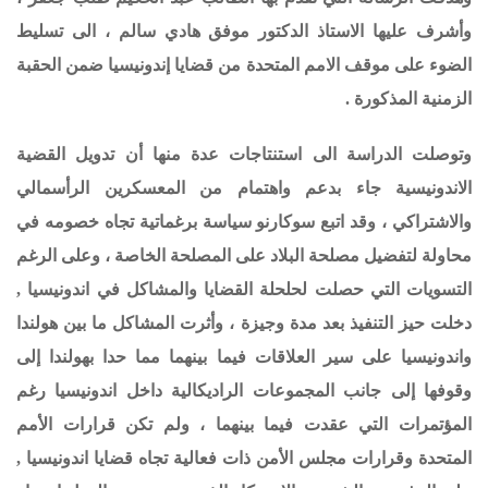
وأشرف عليها الاستاذ الدكتور موفق هادي سالم ، الى تسليط
الضوء على موقف الامم المتحدة من قضايا إندونيسيا ضمن الحقبة
الزمنية المذكورة .
وتوصلت الدراسة الى استنتاجات عدة منها
أن تدويل القضية
الاندونيسية جاء بدعم واهتمام من المعسكرين الرأسمالي
والاشتراكي ،
وقد
اتبع سوكارنو سياسة برغماتية تجاه خصومه في
محاولة لتفضيل مصلحة البلاد على المصلحة الخاصة ،
و
على الرغم
التسويات التي حصلت لحلحلة القضايا والمشاكل في اندونيسيا ,
دخلت حيز التنفيذ بعد مدة وجيزة ،
و
أثرت المشاكل ما بين هولندا
واندونيسيا على سير العلاقات فيما بينهما مما حدا بهولندا إلى
وقوفها إلى جانب المجموعات الراديكالية داخل اندونيسيا رغم
المؤتمرات التي عقدت فيما بينهما ، ولم تكن قرارات الأمم
المتحدة وقرارات مجلس الأمن ذات فعالية تجاه قضايا اندونيسيا ,