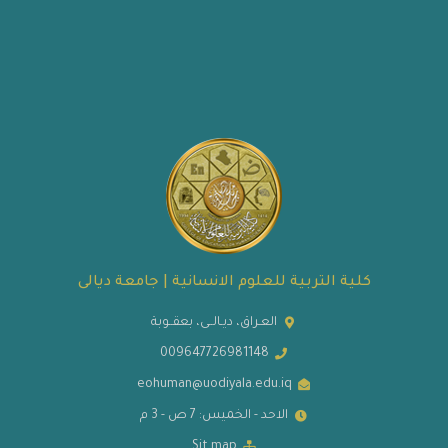
كلية التربية للعلوم الانسانية | جامعة ديالى
العـراق، ديـالــى، بعقــوبة
009647726981148
eohuman@uodiyala.edu.iq
الاحد - الخميس: 7 ص - 3 م
Sit map