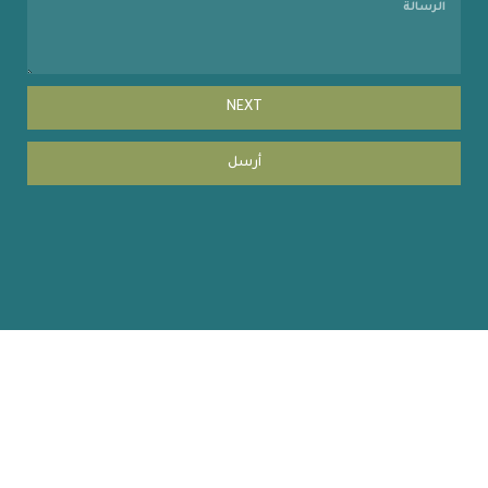
NEXT
أرسل
Copyright © 2023 coehuman.uodiyala.edu.iq, All Rights
Reserved | website by MISBARcom