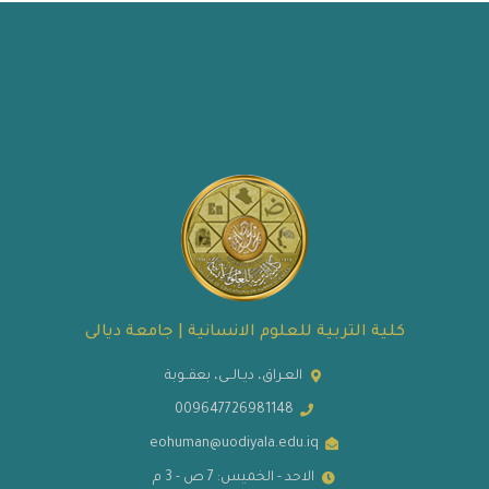
كلية التربية للعلوم الانسانية | جامعة ديالى
العـراق، ديـالــى، بعقــوبة
009647726981148
eohuman@uodiyala.edu.iq
الاحد - الخميس: 7 ص - 3 م