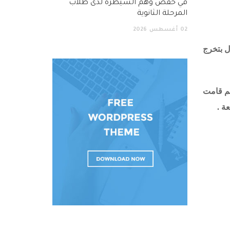
في خفض وهم السيطرة لدى طلاب
المرحلة الثانوية
02
أغسطس
2026
ل بتخرج
سم قامت
ة .