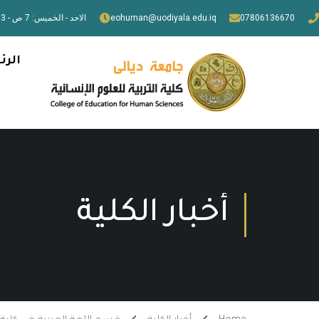
07806136670
eohuman@uodiyala.edu.iq
الاحد - الخميس: 7 ص - 3 م
الرئ
أخبار الكلية