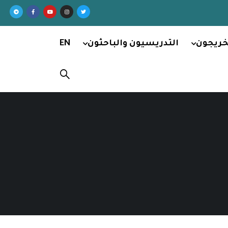
خريجون
التدريسيون والباحثون
EN