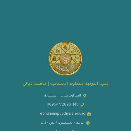
كلية التربية للعلوم الانسانية | جامعة ديالى
العـراق، ديـالــى، بعقــوبة
009647726981148
eohuman@uodiyala.edu.iq
الاحد - الخميس: 7 ص - 3 م