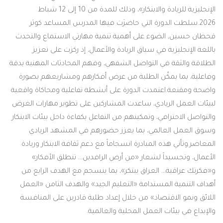
الإنجليزية للريادة والابتكار»، وذلك للمدة من 10 إلى 12 شباط
2026.سلطت الدورة التي حاضرَت فيها المدرس المساعد كوثر
قحطان حسين, الضوء على أهمية تنمية مهارتي الاستماع والتحدث
باللغة الإنجليزية في سياق الريادة والأعمال، إذ ركزت على تعزيز
الطلاقة والثقة في التواصل الشفهي، وفهم المحادثات المهنية بدقة
وفاعلية، بما يمكّن الطلبة من عرض أفكارهم ومشاريعهم بصورة
واضحة ومقنعة.اعتمدت الدورة على أنشطة تفاعلية ومحاكاة واقعية
لبيئات العمل الريادي، ساعدت المشاركين على تطوير مهارات العرض
والتواصل الاحترافي، وتمكينهم من التفاعل بكفاءة داخل بيئات الابتكار
وسوق العمل العالمي، بما يعزز حضورهم في المشهد الريادي
المعاصر.وتأتي هذه المبادرة انسجاماً مع دعم ثقافة الابتكار وريادة
الأعمال، وتجسيداً لشعار «من أرض الرافدين… تنطلق الأفكار»
و«فكرتك عراقية… العراق يبتكر»، بما ينسجم مع الهدف الرابع من
أهداف التنمية المستدامة «التعليم الجيد» والهدف الثامن «العمل
اللائق ونمو الاقتصاد» من خلال إعداد طلبة قادرين على المنافسة
والإبداع في بيئات العمل المحلية والعالمية.