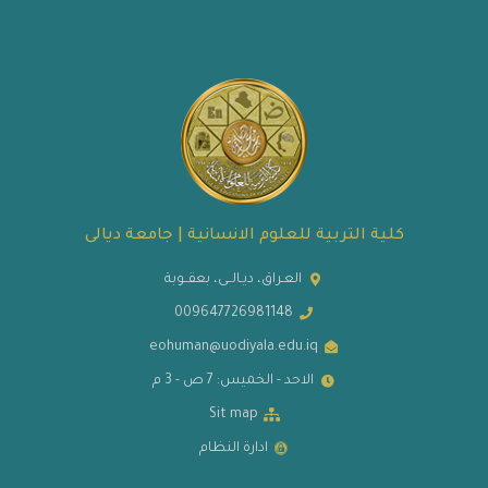
كلية التربية للعلوم الانسانية | جامعة ديالى
العـراق، ديـالــى، بعقــوبة
009647726981148
eohuman@uodiyala.edu.iq
الاحد - الخميس: 7 ص - 3 م
Sit map
ادارة النظام