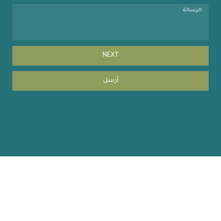
NEXT
أرسل
Copyright © 2023 coehuman.uodiyala.edu.iq, All Rights
Reserved | website by MISBARcom