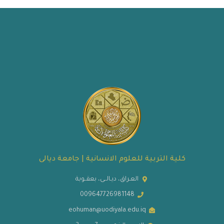
كلية التربية للعلوم الانسانية | جامعة ديالى
العـراق، ديـالــى، بعقــوبة
009647726981148
eohuman@uodiyala.edu.iq