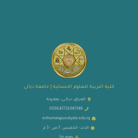
كلية التربية للعلوم الانسانية | جامعة ديالى
العـراق، ديـالــى، بعقــوبة
009647726981148
eohuman@uodiyala.edu.iq
الاحد - الخميس: 7 ص - 3 م
Sit map