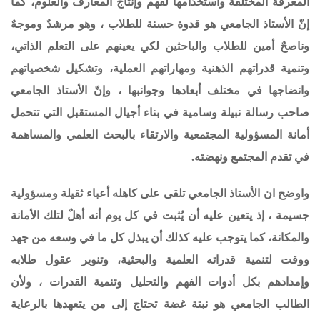
المعرفة المختلفة واستخدامها لفهم وإنتاج المعارف والعلوم، كما
إنّ الأستاذ الجامعي هو قدوة حسنة للطلاب ، وهو مرشدٌ وموجهٌ
وناصحٌ أمين للطلاب والباحثين لكي يعينهم على التعلم الذاتي،
وتنمية قدراتهم الذهنية ومهاراتهم العملية، وتشكيل شخصياتهم
وانضاجها في مختلف أبعادها وجوانبها ، وإنّ الأستاذ الجامعي
صاحب رسالة نبيلة وسامية في بناء أجيال المستقبل التي تتحمل
أمانة المسؤولية المجتمعية والارتقاء بالبحث العلمي والمساهمة
في تقدم المجتمع ونهضته.
واوضح ان الأستاذ الجامعي تلقى على كاهله أعباء ثقيلة ومسؤولية
جسيمة ، إذ يتعين عليه أن يُثبت في كل يوم أنه أهلٌ لتلك الأمانة
والمكانة، كما يتوجب عليه كذلك أن يبذل كل ما في وسعه من جهد
ووقت لتنمية قدراته العلمية والبحثية، وتنوير عقول طلابه
وإمدادهم بكل أدوات الفهم والتحليل وتنمية القدرات ، ولأن
الطالب الجامعي هو نبتة غضة تحتاج إلى من يتعهدها بالرعاية