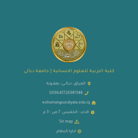
كلية التربية للعلوم الانسانية | جامعة ديالى
العـراق، ديـالــى، بعقــوبة
009647726981148
eohuman@uodiyala.edu.iq
الاحد - الخميس: 7 ص - 3 م
Sit map
ادارة النظام