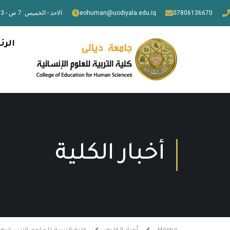
07806136670
eohuman@uodiyala.edu.iq
الاحد - الخميس: 7 ص - 3 م
الرئ
أخبار الكلية