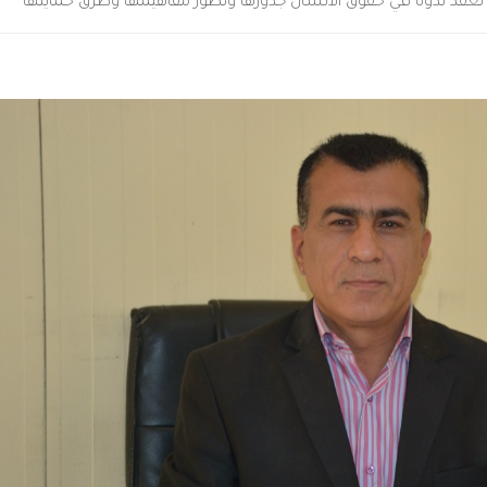
نية تعقد ندوة في حقوق الانسان جذورها وتطور مفاهيمها وطرق حمايتها