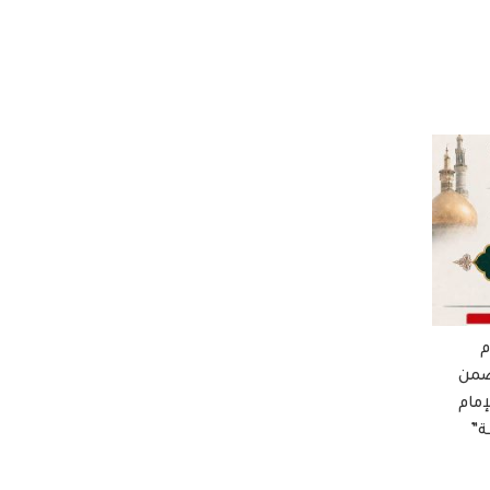
م
ضمن
إمام
ة”