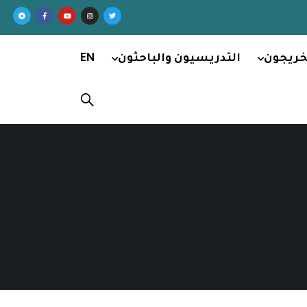
خريجون
التدريسيون والباحثون
EN