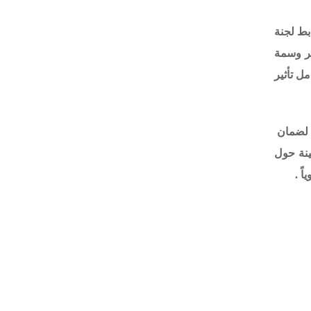
بط لجنة
ير وسمة
ل تأثير
ي لضمان
ينة حول
ً .