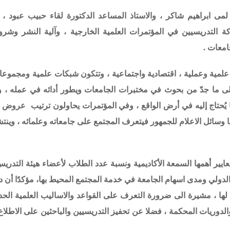
مى ابراهيم شاكر ، والاستاذ المساعد الدكتورة لقاء حبيب عبود ، و
ة التدريسيين في المؤتمرات العلمية الخارجية ، وآلية النشر وش
امعات .
علمية وعملية ، اقتصادية واجتماعية ، وتتكون شبكات علمية ومجموعا
على ما جدّ من بحوث في مختبرات الجامعات ويطور أدائه في عمله ، 
ُحتاج إليه في أرض الواقع ،
وفي المؤتمرات يحاولون ترتيب عروض تب
هرها وسائل الاعلام للجمهور فيتعرف المجتمع على جامعاته وعلمائه ، وينت
معايير أهمها السمعة الأكاديمية ونسبة عدد الطلاب لأعضاء هيئة التدري
الدولي ومدى اسهام الجامعة في خدمة المجتمع المحيط بها، مؤكدًا أن 
ها ، مشيرة الى ضرورة التعرف على القواعد والاساليب العلمية الحدي
دوريات المحكمة ، فضلا عن تحفيز التدريسيين والباحثين على الاطلاع