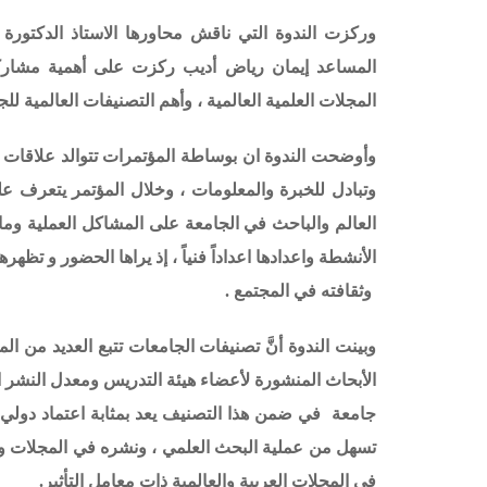
وركزت الندوة التي ناقش محاورها الاستاذ الدكتورة ل
المساعد إيمان رياض أديب ركزت على
أهمية مشارك
المجلات العلمية العالمية ، وأهم التصنيفات العالمية للج
وأوضحت الندوة ان بوساطة المؤتمرات تتوالد علاقات 
وتبادل للخبرة والمعلومات ، وخلال المؤتمر يتعرف 
العالم والباحث في الجامعة على المشاكل العملية وما ي
الأنشطة واعدادها اعداداً فنياً ، إذ يراها الحضور و تظ
وثقافته في المجتمع .
وبينت الندوة أنَّ تصنيفات الجامعات تتبع العديد من ال
الأبحاث المنشورة لأعضاء هيئة التدريس ومعدل النشر 
جامعة في ضمن هذا التصنيف يعد بمثابة اعتماد دولي ل
تسهل من عملية البحث العلمي ، ونشره في المجلات وال
في المجلات العربية والعالمية ذات معامل التأثير.