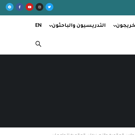
خريجون
التدريسيون والباحثون
EN