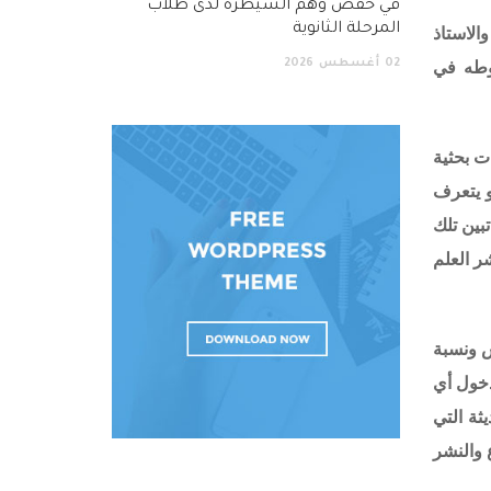
في خفض وهم السيطرة لدى طلاب
المرحلة الثانوية
الاستاذ
02
أغسطس
2026
روطه في
ت بحثية
و يتعرف
ين تلك
شر العلم
س ونسبة
دخول أي
ثة التي
 والنشر