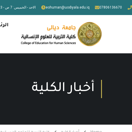
07806136670
eohuman@uodiyala.edu.iq
الاحد - الخميس: 7 ص - 3 م
الرئ
أخبار الكلية