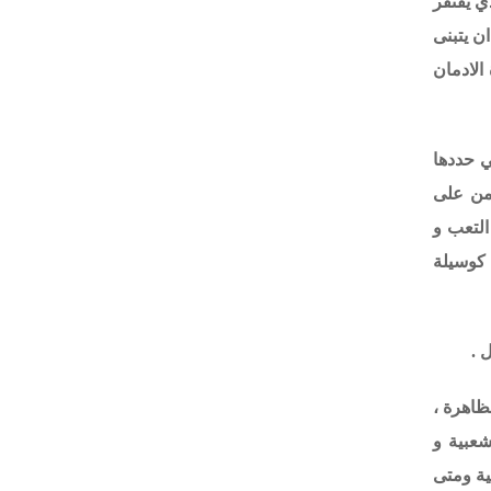
ذي يفتقر
ن يتبنى
الادمان
ي حددها
دمن على
التعب و
 كوسيلة
 .
ظاهرة ،
شعبية و
ية ومتى