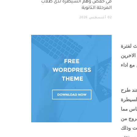
في خفض وهم السيطرة لدى طلاب
المرحلة الثانوية
02
أغسطس
2026
ث لفترة
الاخرين
مع اداء
عند طرح
السيطرة
ناس مما
لخروج من
نت وذلك