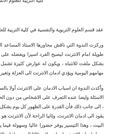
كلية التربية للعلوم الا
عقد قسم العلوم التربوية والنفسية في كلية التربية للعل
وركزت الندوة التي ناقش محاورها الاستاذ المساعد
طويلة امام الانترنت لبصبح الفرد اسيرا ويفضله على ا
بشكل ملفت للانتباه ، ويكون له عوارض كثيرة تشمل 
مهامهم اليومية ويؤدي ادمان الانترنت الى العزلة وتغير 
وأكدت الندوة
ان
اسباب الادمان على الانترنت أولا بال
الاسئلة وايضا عنده التعرف على الاشخاص من دون الحا
، الى جانب ذلك فأن القدرة على الظهور كل يوم بشكل 
يقود الى ادمان الانترنت، وثانيا الراحة لأن الانترنت 
البيت ، وهذا التيسير يوفر حضورا عاليا وسهولة فيما