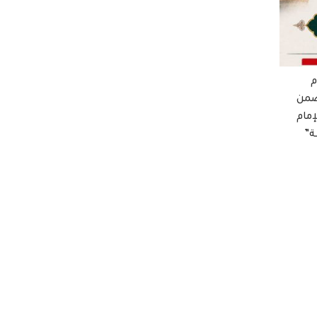
م
ضمن
إمام
ة”