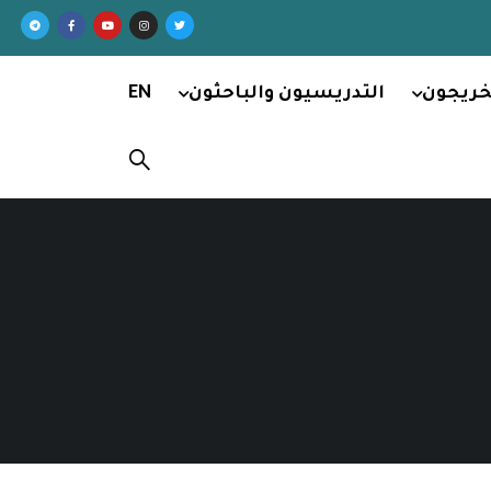
خريجون
التدريسيون والباحثون
EN