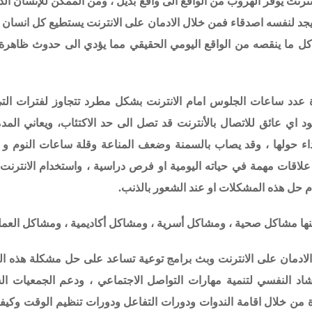
لانترنت يوفر الهروب من الواقع الى واقع بديل ، ومن الممكن للإنسان ال
ن يجد لنفسه اصدقاء فمن خلال الادمان على الانترنت يستطيع كل انسان ا
كل ما ينقصه من الواقع اليومي الحقيقي مما يؤدي الى حدوث ظاهرة 
دة عدد ساعات الجلوس امام الانترنت بشكل مطرد تتجاوز لفترات الت
ود اي عائق للاتصال بالأنترنت قد تصل الى حد الاكتئاب، ويعاني الم
وداء حولها ، وقد يصاب بالسمنة وضعف المناعة وقلة ساعات النوم و 
علاقات مهمة في حياته اليومية او فرص دراسية ، واستخدام الانترنت
 حل هذه المشكلات او عند الشعور بالذنب.
نها مشاكل صحية ، ومشاكل أسرية ، ومشاكل أكاديمية ، ومشاكل العمل
الادمان على الانترنت وبث برامج توعية تساعد على حل مشكلة هذه ال
شاد النفسي لتنمية مهارات التواصل الاجتماعي ، ودعم الجمعيات ال
رة من خلال اقامة الندوات ودورات التفاعل ودورات تنظيم الوقت وكيف