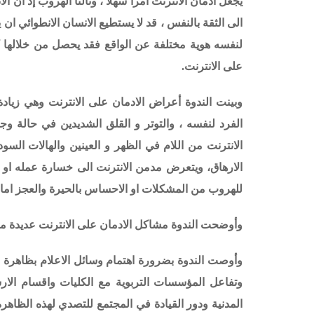
يجعل ادمان الانترنت امرا سهلا ، وثالثا الهروب إذ ان ا
الى الثقة بالنفس ، قد لا يستطيع الانسان الانطوائي ا
لنفسه هوية مختلفة عن الواقع فقد يحصل من خلالها 
على الانترنت.
وبينت الندوة أعراض الادمان على الانترنت وهي زيا
الفرد لنفسه ، والتوتر و القلق الشديدين في حالة وج
الانترنت من اللام في الظهر و العينين والهالات الس
الارهاق، ويتعرض مدمن الانترنت الى خسارة عمله او 
للهروب من المشكلات او الاحساس بالحيرة والعجز امام
وأوضحت الندوة مشاكل الادمان على الانترنت عديدة م
وأوصت الندوة بضرورة اهتمام وسائل الاعلام بظاهرة 
وتفاعل المؤسسات التربوية مع الكليات واقسام الار
المدنية ودور القيادة في المجتمع للتصدي لهذه الظاه