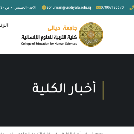
07806136670
eohuman@uodiyala.edu.iq
الاحد - الخميس: 7 ص - 3 م
الرئ
أخبار الكلية